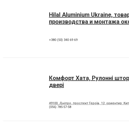
Hilal Aluminium Ukraine, тов
производства и монтажа ок
+380 (50) 340 69 69
Комфорт Хата, Рулонні штори
двері
49100, Дніпро, проспект Героїв, 12, ориентир: Ки
(056) 785-57-58