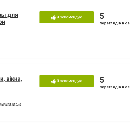
ары для
5
Я рекомендую
он
переглядів в се
, вікна,
5
Я рекомендую
переглядів в се
тайская стена