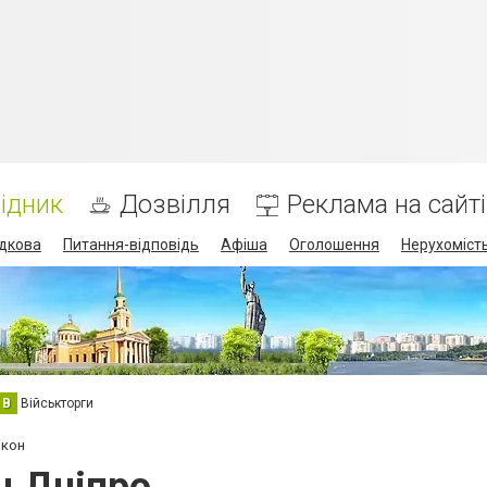
ідник
Дозвілля
Реклама на сайті
дкова
Питання-відповідь
Афіша
Оголошення
Нерухоміст
В
Військторги
ікон