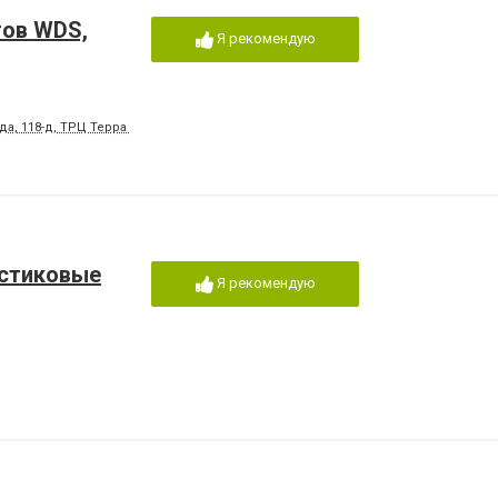
тов WDS,
Я рекомендую
да, 118-д, ТРЦ Терра 2 поверх
астиковые
Я рекомендую