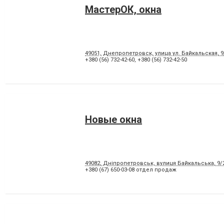
МастерОК, окна
49051, Днепропетровск, улица ул. Байкальская, 9
+380 (56) 732-42-60
,
+380 (56) 732-42-50
Новые окна
49082, Дніпропетровськ, вулиця Байкальська, 9/
+380 (67) 650-03-08 отдел продаж