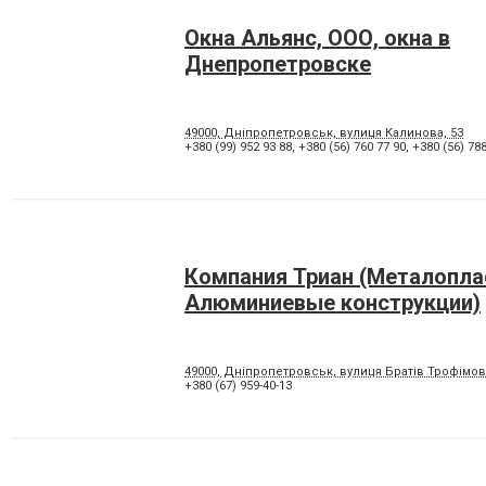
Окна Альянс, ООО, окна в
Днепропетровске
49000, Дніпропетровськ, вулиця Калинова, 53
+380 (99) 952 93 88
,
+380 (56) 760 77 90
,
+380 (56) 788
Компания Триан (Металопла
Алюминиевые конструкции)
49000, Дніпропетровськ, вулиця Братів Трофімов
+380 (67) 959-40-13