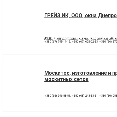
ГРЕЙЗ ИК, ООО, окна Днепр
49000, Дніпропетровськ, вулиця Короленка, 44, к
+380 (67) 795-11-19
,
+380 (67) 625-02-33
,
+380 (56) 372
Москитос, изготовление и 
москитных сеток
+380 (66) 996-88-81
,
+380 (68) 243-33-61
,
+380 (50) 088