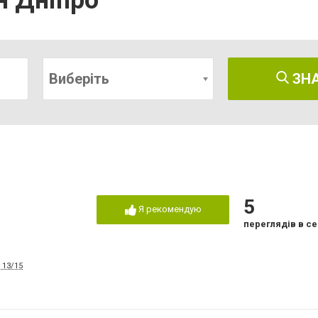
н Дніпро
Виберіть
ЗН
5
Я рекомендую
переглядів в се
 13/15