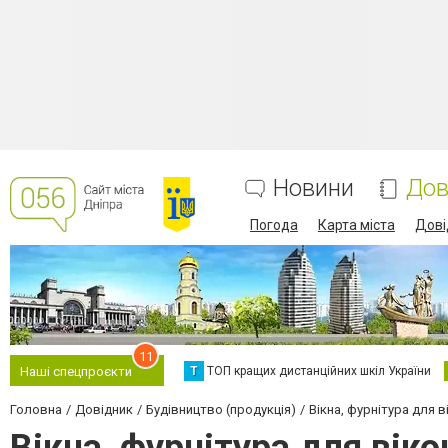
Новини
Дов
Погода
Карта міста
Дові
11
Т
ТОП кращих дистанційних шкіл України
Наші спецпроєкти
Головна
Довідник
Будівництво (продукція)
Вікна, фурнітура для в