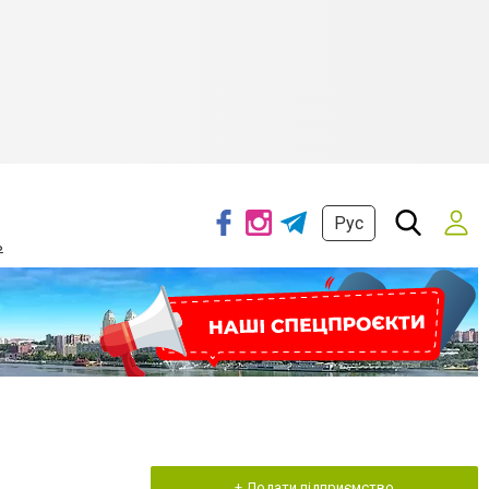
Рус
ь
+ Додати підприємство