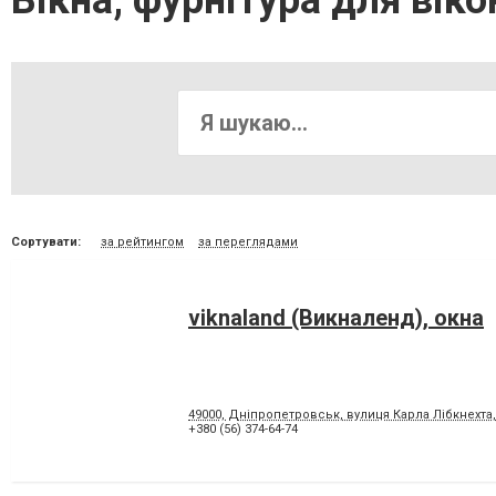
Вікна, фурнітура для віко
Сортувати:
за рейтингом
за переглядами
viknaland (Викналенд), окна
49000, Дніпропетровськ, вулиця Карла Лібкнехта,
+380 (56) 374-64-74