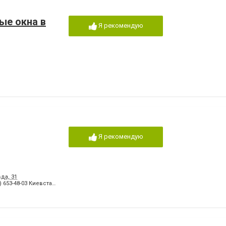
ые окна в
Я рекомендую
Я рекомендую
да, 31
) 653-48-03 Киевстар
,
+380 (99) 510-13-40 МТС