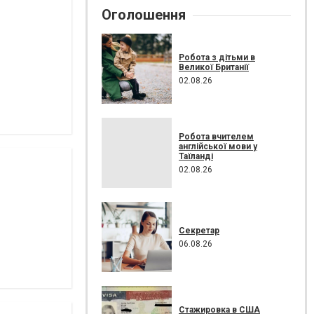
Оголошення
Робота з дітьми в
Великої Британії
02.08.26
Робота вчителем
англійської мови у
Таїланді
02.08.26
Секретар
06.08.26
Стажировка в США