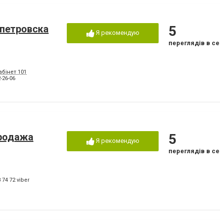
опетровска
5
Я рекомендую
переглядів в се
абінет 101
-26-06
продажа
5
Я рекомендую
переглядів в се
 74 72 viber