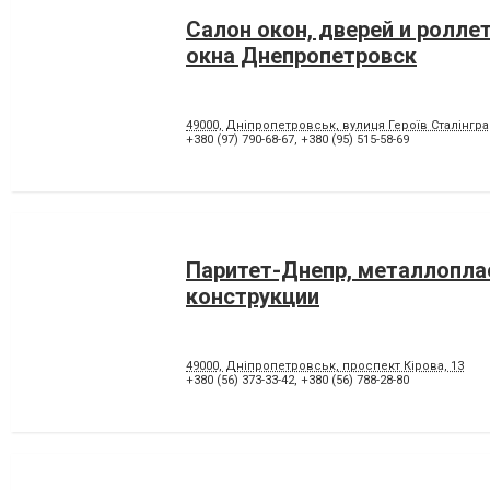
Салон окон, дверей и ролле
окна Днепропетровск
49000, Дніпропетровськ, вулиця Героїв Сталінгра
+380 (97) 790-68-67
,
+380 (95) 515-58-69
Паритет-Днепр, металлопл
конструкции
49000, Дніпропетровськ, проспект Кірова, 13
+380 (56) 373-33-42
,
+380 (56) 788-28-80