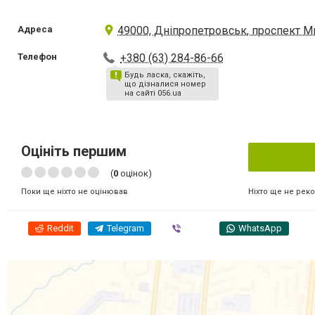
Адреса
49000, Дніпропетровськ, проспект М
Телефон
+380 (63) 284-86-66
Будь ласка, скажіть,
що дізналися номер
на сайті 056.ua
Оцініть першим
(
0
оцінок)
Ніхто ще не рек
Поки ще ніхто не оцінював
Reddit
Telegram
Viber
WhatsApp