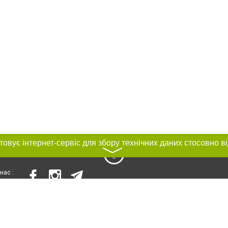
〉
нас :
и
Автори проєкту