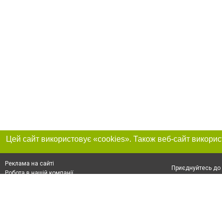
Реклама на сайті
Приєднуйтесь до 
Робота в нашій компанії
Франшиза "CitySites"
Про нас
Контакт
+38 (050) 969-29-16