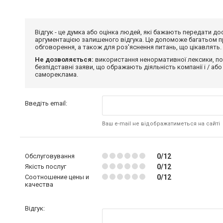
Відгук - це думка або оцінка людей, які бажають передати 
аргументацією залишеного відгука. Це допоможе багатьом пр
обговорення, а також для роз'яснення питань, що цікавлять.
Не дозволяється:
використання ненормативної лексики, по
безпідставні заяви, що ображають діяльність компанії і / або
самореклама.
Введіть email:
Ваш e-mail не відображатиметься на сайті
Обслуговування
0/12
Якість послуг
0/12
Соотношение цены и
0/12
качества
Відгук: