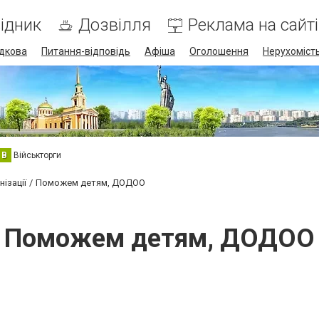
ідник
Дозвілля
Реклама на сайті
дкова
Питання-відповідь
Афіша
Оголошення
Нерухоміст
В
Військторги
ізації
Поможем детям, ДОДОО
Поможем детям, ДОДОО