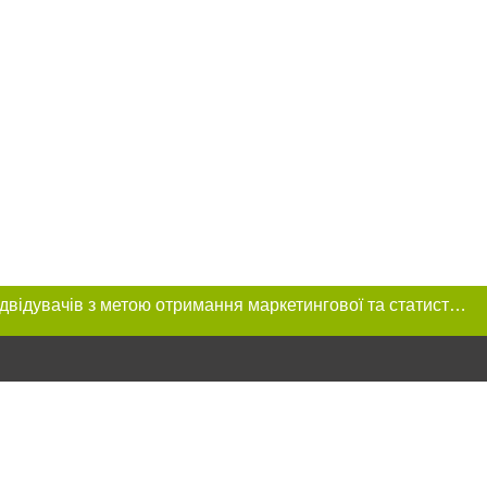
Цей сайт використовує «cookies». Також веб-сайт використовує інтернет-сервіс для збору технічних даних стосовно відвідувачів з метою отримання маркетингової та статистичної інформації. Умови обробки даних відвідувачів сайту див.