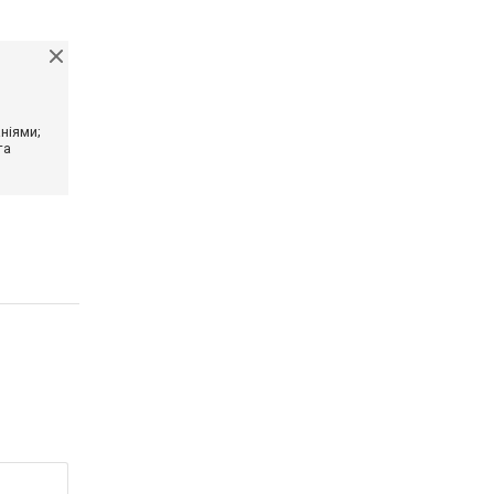
ніями;
та