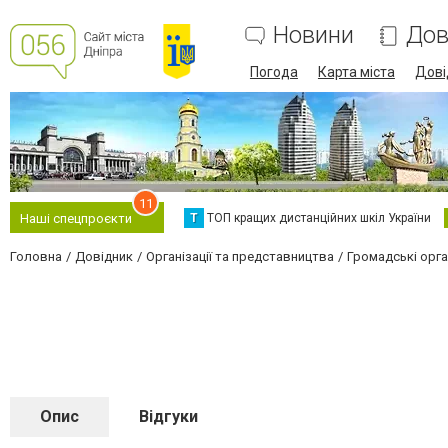
Новини
Дов
Погода
Карта міста
Дові
11
Т
ТОП кращих дистанційних шкіл України
Наші спецпроєкти
Головна
Довідник
Організації та представництва
Громадські орган
Опис
Відгуки