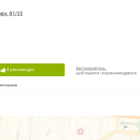
иру, 81/33
Авторизуйтесь
,
Я рекомендую
щоб оцінити і порекомендувати
омендував