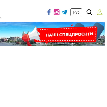
Рус
ь