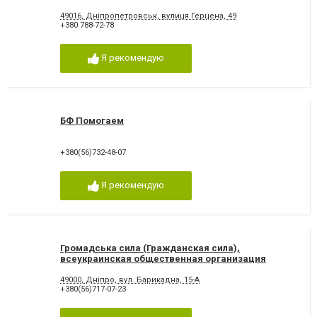
организация
49016, Дніпропетровськ, вулиця Герцена, 49
+380 788-72-78
Я рекомендую
БФ Помогаем
+380(56)732-48-07
Я рекомендую
Громадська сила (Гражданская сила),
всеукраинская общественная организация
49000, Дніпро, вул. Барикадна, 15-А
+380(56)717-07-23