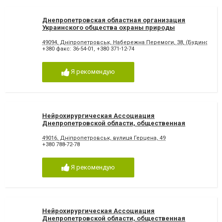
Днепропетровская областная организация
Украинского общества охраны природы
49094, Дніпропетровськ, Набережна Перемоги, 38, (Будинок пр
+380 факс: 36-54-01
,
+380 371-12-74
Я рекомендую
Нейрохирургическая Ассоциация
Днепропетровской области, общественная
организация
49016, Дніпропетровськ, вулиця Герцена, 49
+380 788-72-78
Я рекомендую
Нейрохирургическая Ассоциация
Днепропетровской области, общественная