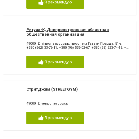
Я рекомендую
Ритуал-К, Днепропетровская областная
общественная организация
49000, Дніпропетровськ, проспект Газети Правда, 51-а
+380 (562) 33-76-11
,
+380 (96) 535-02-67
,
+380 (68) 523-74-18
,
+380 (66) 049-82-92
Я рекомендую
СтритДжим (STREETGYM)
49000, Днепропетровск
Я рекомендую