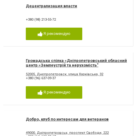
Децентрализация власти
+380 (98) 213-55-72
Я рекомендую
Громадська спілка «Дніпропетровський обласний
центр »Землеустрій та нерухомість"
52005, Днепропетровск, улица Харківська, 32
+380 (96) 637-09-37
Я рекомендую
Добро, клуб по интересам для ветеранов
49000, Дніпропетровськ, проспект Свободи, 222