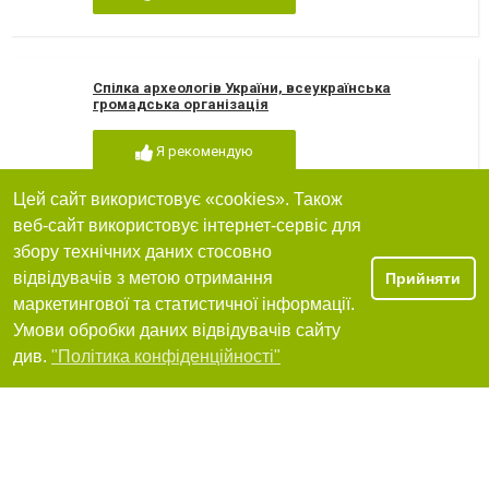
Спілка археологів України, всеукраїнська
громадська організація
Я рекомендую
Цей сайт використовує «cookies». Також
веб-сайт використовує інтернет-сервіс для
Православная помощь наркозависимым
збору технічних даних стосовно
"Феникс"
відвідувачів з метою отримання
Прийняти
49000, Дніпропетровськ, Бажова вул, 32
маркетингової та статистичної інформації.
+380 (97) 433-19-41
Умови обробки даних відвідувачів сайту
Фільтри
див.
"Політика конфіденційності"
Я рекомендую
Днепропетровский городской
профессиональный союз РАБОТНИКОВ