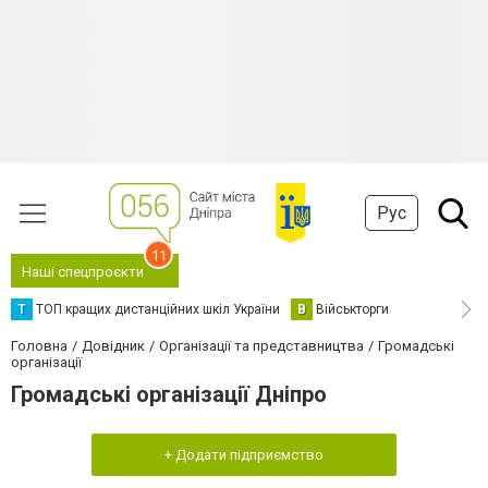
Рус
11
Наші спецпроєкти
Т
ТОП кращих дистанційних шкіл України
В
Військторги
Головна
Довідник
Організації та представництва
Громадські
організації
Громадські організації Дніпро
+ Додати підприємство