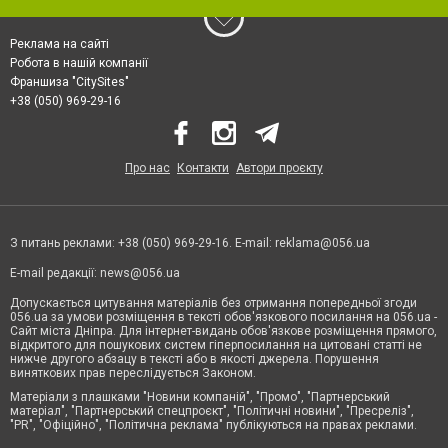
Реклама на сайті
Робота в нашій компанії
Франшиза "CitySites"
+38 (050) 969-29-16
Про нас
Контакти
Автори проєкту
З питань реклами: +38 (050) 969-29-16. E-mail:
reklama@056.ua
E-mail редакції:
news@056.ua
Допускається цитування матеріалів без отримання попередньої згоди
056.ua за умови розміщення в тексті обов'язкового посилання на 056.ua -
Сайт міста Дніпра. Для інтернет-видань обов'язкове розміщення прямого,
відкритого для пошукових систем гіперпосилання на цитовані статті не
нижче другого абзацу в тексті або в якості джерела. Порушення
виняткових прав переслідується Законом.
Матеріали з плашками "Новини компаній", "Промо", "Партнерський
матеріал", "Партнерський спецпроєкт", "Політичні новини", "Пресреліз",
"PR", "Офіційно", "Політична реклама" публікуються на правах реклами.