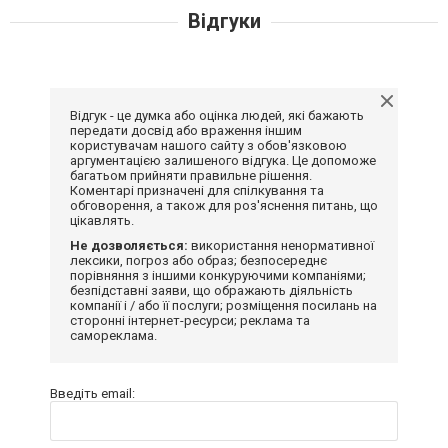
Відгуки
Відгук - це думка або оцінка людей, які бажають
передати досвід або враження іншим
користувачам нашого сайту з обов'язковою
аргументацією залишеного відгука. Це допоможе
багатьом прийняти правильне рішення.
Коментарі призначені для спілкування та
обговорення, а також для роз'яснення питань, що
цікавлять.
Не дозволяється:
використання ненормативної
лексики, погроз або образ; безпосереднє
порівняння з іншими конкуруючими компаніями;
безпідставні заяви, що ображають діяльність
компанії і / або її послуги; розміщення посилань на
сторонні інтернет-ресурси; реклама та
самореклама.
Введіть email: