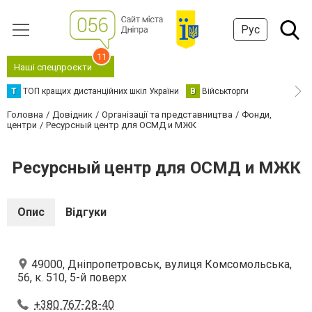
Рус
11
Наші спецпроєкти
Т
ТОП кращих дистанційних шкіл України
В
Військторги
Головна
Довідник
Організації та представництва
Фонди,
центри
Ресурсный центр для ОСМД и МЖК
Ресурсный центр для ОСМД и МЖК
Опис
Відгуки
49000, Дніпропетровськ, вулиця Комсомольська,
56, к. 510, 5-й поверх
+380 767-28-40