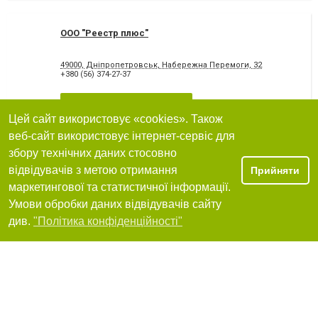
ООО "Реестр плюс"
49000, Дніпропетровськ, Набережна Перемоги, 32
+380 (56) 374-27-37
Я рекомендую
Цей сайт використовує «cookies». Також
веб-сайт використовує інтернет-сервіс для
збору технічних даних стосовно
відвідувачів з метою отримання
ООО "Экспресс консалт"
Прийняти
маркетингової та статистичної інформації.
49000, Дніпропетровськ, вулиця Артема, 94
Умови обробки даних відвідувачів сайту
+380 (---) -------
Фільтри
див.
"Політика конфіденційності"
Я рекомендую
ООО "Юго-восточная финансовая компания"