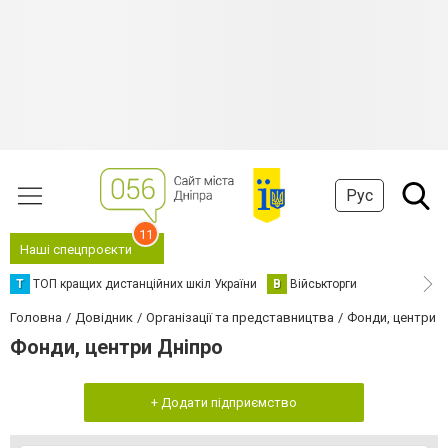
Рус
11
Наші спецпроєкти
Т
ТОП кращих дистанційних шкіл України
В
Військторги
Головна
Довідник
Організації та представництва
Фонди, центри
Фонди, центри Дніпро
+ Додати підприємство