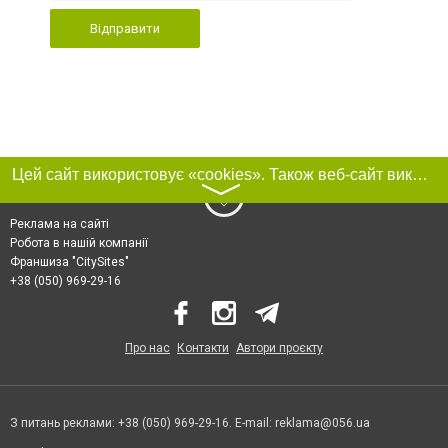
Відправити
Цей сайт використовує «cookies». Також веб-сайт використовує інтернет-сервіс для збору технічних даних стосовно відвідувачів з метою отримання маркетингової та статистичної інформації. Умови обробки даних відвідувачів сайту див.
〉
Реклама на сайті
Робота в нашій компанії
Франшиза "CitySites"
+38 (050) 969-29-16
Про нас
Контакти
Автори проєкту
З питань реклами: +38 (050) 969-29-16. E-mail:
reklama@056.ua