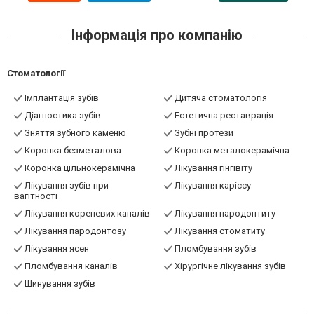
Інформація про компанію
Стоматології
Імплантація зубів
Дитяча стоматологія
Діагностика зубів
Естетична реставрація
Зняття зубного каменю
Зубні протези
Коронка безметалова
Коронка металокерамічна
Коронка цільнокерамічна
Лікування гінгівіту
Лікування зубів при
Лікування карієсу
вагітності
Лікування кореневих каналів
Лікування пародонтиту
Лікування пародонтозу
Лікування стоматиту
Лікування ясен
Пломбування зубів
Пломбування каналів
Хірургічне лікування зубів
Шинування зубів