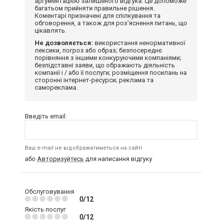
аргументацією залишеного відгука. Це допоможе
багатьом прийняти правильне рішення.
Коментарі призначені для спілкування та
обговорення, а також для роз'яснення питань, що
цікавлять.
Не дозволяється:
використання ненормативної
лексики, погроз або образ; безпосереднє
порівняння з іншими конкуруючими компаніями;
безпідставні заяви, що ображають діяльність
компанії і / або її послуги; розміщення посилань на
сторонні інтернет-ресурси; реклама та
самореклама.
Введіть email:
Ваш e-mail не відображатиметься на сайті
або
Авторизуйтесь
для написання відгуку
Обслуговування
0/12
Якість послуг
0/12