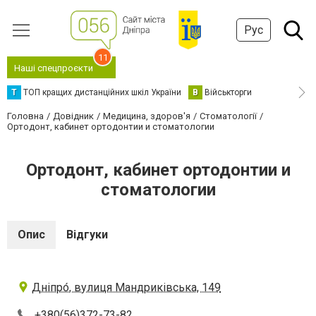
Рус
11
Наші спецпроєкти
Т
ТОП кращих дистанційних шкіл України
В
Військторги
Головна
Довідник
Медицина, здоров'я
Стоматології
Ортодонт, кабинет ортодонтии и стоматологии
Ортодонт, кабинет ортодонтии и
стоматологии
Опис
Відгуки
Дніпро́, вулиця Мандриківська, 149
+380(56)372-73-82