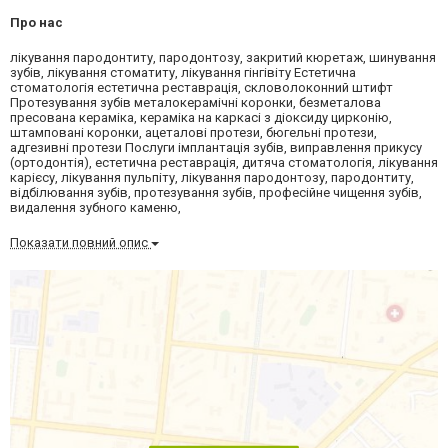
Про нас
лікування пародонтиту, пародонтозу, закритий кюретаж, шинування
зубів, лікування стоматиту, лікування гінгівіту Естетична
стоматологія естетична реставрація, скловолоконний штифт
Протезування зубів металокерамічні коронки, безметалова
пресована кераміка, кераміка на каркасі з діоксиду цирконію,
штамповані коронки, ацеталові протези, бюгельні протези,
адгезивні протези Послуги імплантація зубів, виправлення прикусу
(ортодонтія), естетична реставрація, дитяча стоматологія, лікування
карієсу, лікування пульпіту, лікування пародонтозу, пародонтиту,
відбілювання зубів, протезування зубів, професійне чищення зубів,
видалення зубного каменю,
Показати повний опис