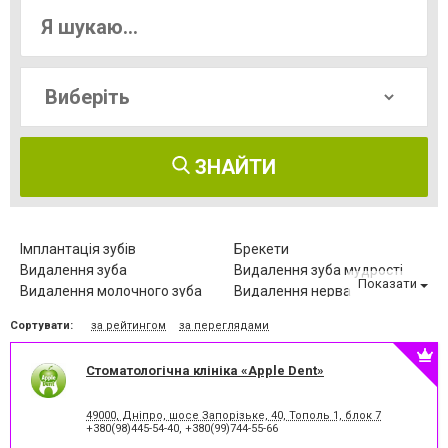
ЗНАЙТИ
Імплантація зубів
Брекети
Видалення зуба
Видалення зуба мудрості
Показати
Видалення молочного зуба
Видалення нерва
Видалення постійного зуба
Виправлення діастеми
Сортувати:
за рейтингом
за переглядами
Відбілювання зубів
Вініри
Герметизація фісур
Дитяча стоматологія
Стоматологічна клініка «Apple Dent»
Діагностика зубів
Елайнери
Естетична реставрація
Зняття зубного каменю
Зубні протези
Клиновидний дефект зубів
49000, Дніпро, шосе Запорізьке, 40, Тополь 1, блок 7
+380(98)445-54-40
,
+380(99)744-55-66
Комп'ютерна томографія
Коронка безметалева