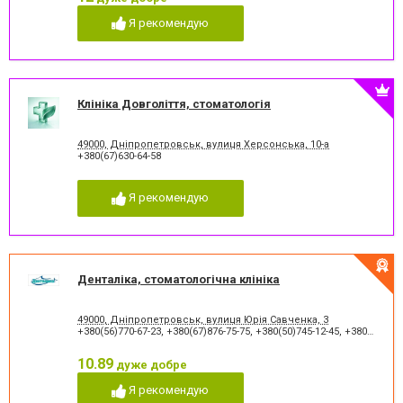
Пьезохірургія в стоматології
Підготовка до протезування
Я рекомендую
Рентген зубів
Рецесія ясен
Рецесія ясен
Стрази і скайси
Фторування зубів і
Художня реставрація зубів
відновлення емалі
Хірургічне лікування зубів
Чистка зубів
Клініка Довголіття, стоматологія
Шинування зубів
49000, Дніпропетровськ, вулиця Херсонська, 10-а
+380(67)630-64-58
Я рекомендую
Денталіка, стоматологічна клініка
49000, Дніпропетровськ, вулиця Юрія Савченка, 3
+380(56)770-67-23
,
+380(67)876-75-75
,
+380(50)745-12-45
,
+380(73)730-17-17
10.89
дуже добре
Я рекомендую