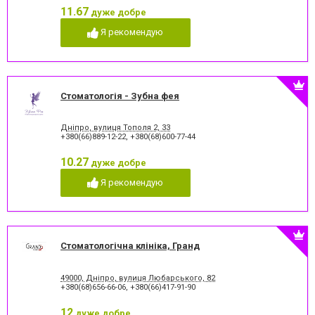
зубів
11.67
дуже добре
Коронка безметалова
Коронка металокерамічна
Я рекомендую
Коронка цільнокерамічна
Лазерне відбілювання
Лазеротерапія в
Люмініри
стоматології
Лікування альвеоліту
Лікування гінгівіту
Лікування гіперестезії
Лікування гіпоплазії емалі
Стоматологія - Зубна фея
зубів
Лікування захворювання
Лікування зубів
скронево-нижньощелепного
Дніпро, вулиця Тополя 2, 33
+380(66)889-12-22
,
+380(68)600-77-44
суглобу
Лікування зубів при
Лікування карієсу
10.27
дуже добре
вагітності
Лікування кореневих каналів
Лікування лазером
Я рекомендую
Лікування пародонтиту
Лікування пародонтозу
Лікування періодонтиту
Лікування періоститу
Лікування пульпіту
Лікування під наркозом
Лікування стоматиту
Лікування ясен
Стоматологічна клініка, Гранд
Озонотерапія в стоматології
Панорамний знімок
Пластика ясенного краю
Пластика ясенного краю
49000, Дніпро, вулиця Любарського, 82
Пластини для виправлення
Пломбування зубів
+380(68)656-66-06
,
+380(66)417-91-90
прикусу
Пломбування каналів
Протезування на імплантат
12
дуже добре