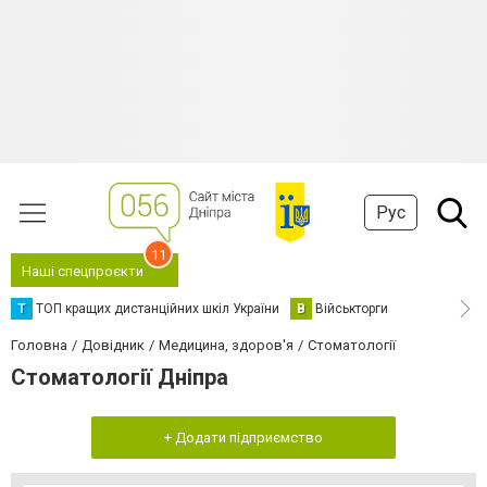
Рус
11
Наші спецпроєкти
Т
ТОП кращих дистанційних шкіл України
В
Військторги
Головна
Довідник
Медицина, здоров'я
Стоматології
Стоматології Дніпра
+ Додати підприємство