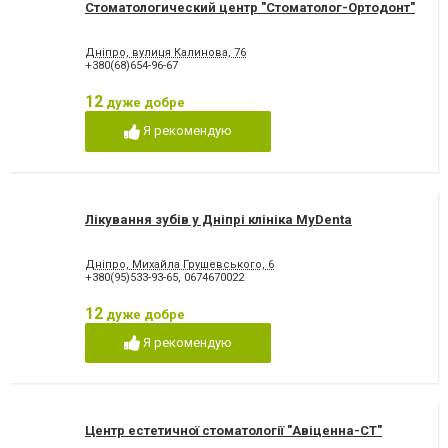
Стоматологический центр "Стоматолог-Ортодонт"
Дніпро, вулиця Калинова, 76
+380(68)654-96-67
12
дуже добре
Я рекомендую
Лікування зубів у Дніпрі клініка MyDenta
Дніпро, Михайла Грушевського, 6
+380(95)533-93-65
,
0674670022
12
дуже добре
Я рекомендую
Центр естетичної стоматології "Авіценна-СТ"