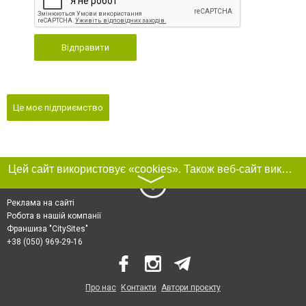
Відправити
Це моє підприємство
Цей сайт використовує «cookies». Також веб-сайт використовує інтернет-сервіс для збору технічних даних стосовно відвідувачів з метою отримання маркетингової та статистичної інформації. Умови обробки даних відвідувачів сайту див.
〉
Реклама на сайті
Робота в нашій компанії
Франшиза "CitySites"
+38 (050) 969-29-16
Про нас
Контакти
Автори проєкту