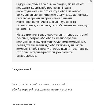
Відгук - це думка або оцінка людей, які бажають
передати досвід або враження іншим
користувачам нашого сайту з обов'язковою
аргументацією залишеного відгука. Це допоможе
багатьом прийняти правильне рішення.
Коментарі призначені для спілкування та
обговорення, а також для роз'яснення питань, що
цікавлять.
Не дозволяється:
використання ненормативної
лексики, погроз або образ; безпосереднє
порівняння з іншими конкуруючими компаніями;
безпідставні заяви, що ображають діяльність
компанії і / або її послуги; розміщення посилань на
сторонні інтернет-ресурси; реклама та
самореклама.
Введіть email:
Ваш e-mail не відображатиметься на сайті
або
Авторизуйтесь
для написання відгуку
Обслуговування