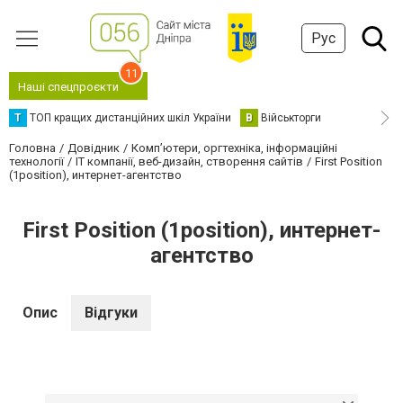
Рус
11
Наші спецпроєкти
Т
ТОП кращих дистанційних шкіл України
В
Військторги
Головна
Довідник
Комп’ютери, оргтехніка, інформаційні
технології
IT компанії, веб-дизайн, створення сайтів
First Position
(1position), интернет-агентство
First Position (1position), интернет-
агентство
Опис
Відгуки