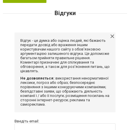
Відгуки
Відгук - це думка або оцінка людей, які бажають
передати досвід або враження іншим
користувачам нашого сайту з обов'язковою
аргументацією залишеного відгука. Це допоможе
багатьом прийняти правильне рішення.
Коментарі призначені для спілкування та
обговорення, а також для роз'яснення питань, що
цікавлять.
Не дозволяється:
використання ненормативної
лексики, погроз або образ; безпосереднє
порівняння з іншими конкуруючими компаніями;
безпідставні заяви, що ображають діяльність
компанії і / або її послуги; розміщення посилань на
сторонні інтернет-ресурси; реклама та
самореклама.
Введіть email: