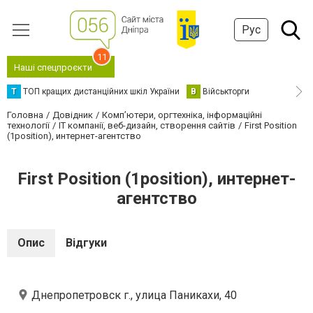
Рус
11
Наші спецпроєкти
Т
ТОП кращих дистанційних шкіл України
В
Військторги
Головна
Довідник
Комп’ютери, оргтехніка, інформаційні
технології
IT компанії, веб-дизайн, створення сайтів
First Position
(1position), интернет-агентство
First Position (1position), интернет-
агентство
Опис
Відгуки
Днепропетровск г., улица Паникахи, 40