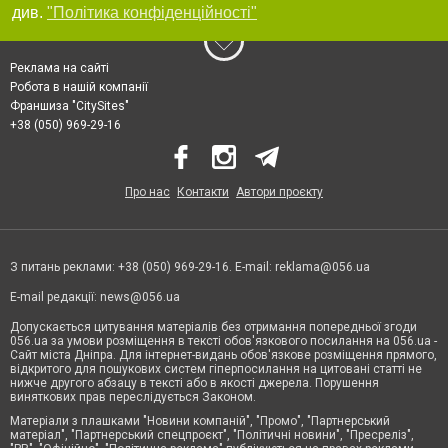
див.
"Політика конфіденційності"
Реклама на сайті
Робота в нашій компанії
Франшиза "CitySites"
+38 (050) 969-29-16
Про нас
Контакти
Автори проєкту
З питань реклами: +38 (050) 969-29-16. E-mail:
reklama@056.ua
E-mail редакції:
news@056.ua
Допускається цитування матеріалів без отримання попередньої згоди
056.ua за умови розміщення в тексті обов'язкового посилання на 056.ua -
Сайт міста Дніпра. Для інтернет-видань обов'язкове розміщення прямого,
відкритого для пошукових систем гіперпосилання на цитовані статті не
нижче другого абзацу в тексті або в якості джерела. Порушення
виняткових прав переслідується Законом.
Матеріали з плашками "Новини компаній", "Промо", "Партнерський
матеріал", "Партнерський спецпроєкт", "Політичні новини", "Пресреліз",