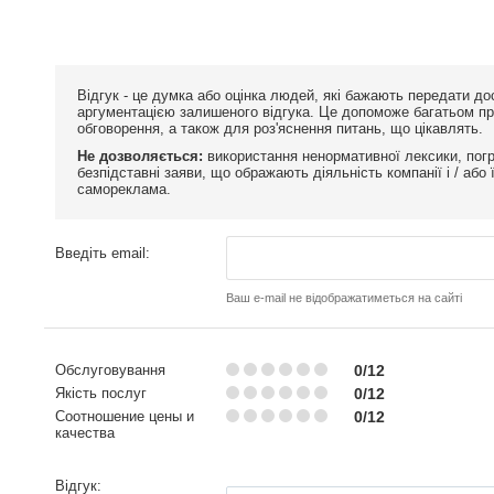
Відгук - це думка або оцінка людей, які бажають передати д
аргументацією залишеного відгука. Це допоможе багатьом пр
обговорення, а також для роз'яснення питань, що цікавлять.
Не дозволяється:
використання ненормативної лексики, погр
безпідставні заяви, що ображають діяльність компанії і / або
самореклама.
Введіть email:
Ваш e-mail не відображатиметься на сайті
Обслуговування
0/12
Якість послуг
0/12
Соотношение цены и
0/12
качества
Відгук: