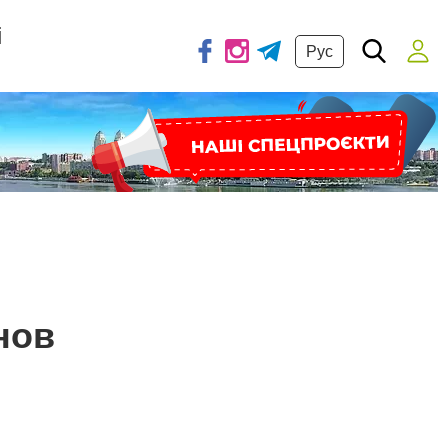
і
Рус
нов