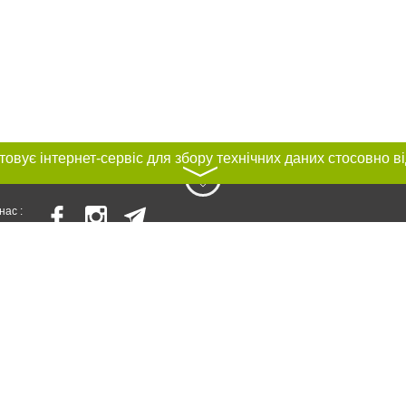
〉
нас :
и
Автори проєкту
ування матеріалів без отримання попередньої згоди 056.ua за умови розміщен
илання на 056.ua - Сайт міста Дніпра. Для інтернет-видань обов'язкове розм
шукових систем гіперпосилання на цитовані статті не нижче другого абзацу в те
ня виняткових прав переслідується Законом.
ками "Новини компаній", "Промо", "Партнерський матеріал", "Партнерський сп
", "Пресреліз", "PR", "Офіційно", "Політична реклама" публікуються на правах 