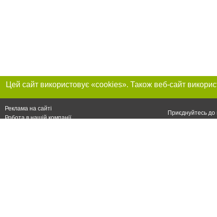
Реклама на сайті
Приєднуйтесь до 
Робота в нашій компанії
Франшиза "CitySites"
Про нас
Контакт
+38 (050) 969-29-16
З питань реклами: +38 (050) 969-29-16. E-mail:
Допускається цит
reklama@056.ua
обов'язкового пос
відкритого для по
джерела. Порушен
E-mail редакції:
news@056.ua
Матеріали з плаш
"Політичні новини