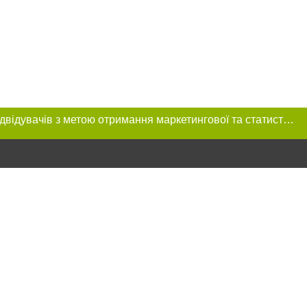
Цей сайт використовує «cookies». Також веб-сайт використовує інтернет-сервіс для збору технічних даних стосовно відвідувачів з метою отримання маркетингової та статистичної інформації. Умови обробки даних відвідувачів сайту див.
ня в тексті
іщення прямого,
ксті або в якості
ецпроєкт",
реклами.