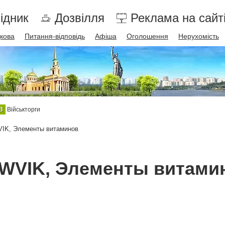
ідник
Дозвілля
Реклама на сайт
дкова
Питання-відповідь
Афіша
Оголошення
Нерухомість
В
Військторги
IK, Элементы витаминов
WVIK, Элементы витами