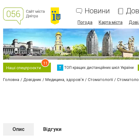
Новини
Дов
Погода
Карта міста
Дові
11
Т
ТОП кращих дистанційних шкіл України
Наші спецпроєкти
Головна
Довідник
Медицина, здоров'я
Стоматології
Стоматолог
Опис
Відгуки