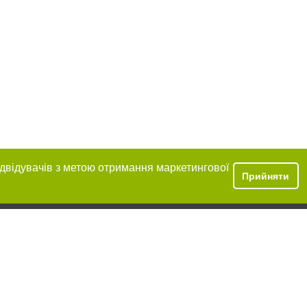
ідвідувачів з метою отримання маркетингової
Прийняти
ння в тексті