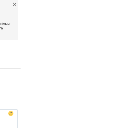
ніями;
та