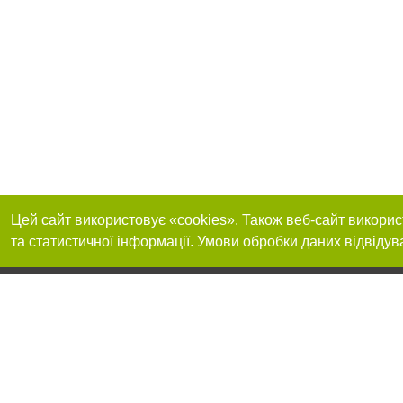
Цей сайт використовує «cookies». Також веб-сайт викорис
та статистичної інформації. Умови обробки даних відвідув
Реклама на сайті
Приєднуйтесь до 
Робота в нашій компанії
Франшиза "CitySites"
Про нас
Контакт
+38 (050) 969-29-16
З питань реклами: +38 (050) 969-29-16. E-mail:
Допускається цит