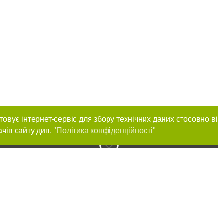
товує інтернет-сервіс для збору технічних даних стосовно в
ачів сайту див.
"Політика конфіденційності"
нас :
и
Автори проєкту
ування матеріалів без отримання попередньої згоди 056.ua за умови розміще