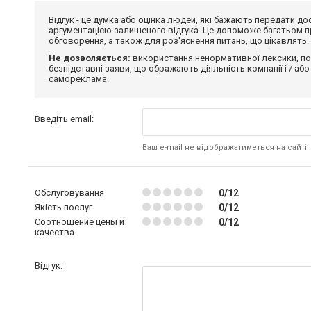
Відгук - це думка або оцінка людей, які бажають передати 
аргументацією залишеного відгука. Це допоможе багатьом пр
обговорення, а також для роз'яснення питань, що цікавлять.
Не дозволяється:
використання ненормативної лексики, по
безпідставні заяви, що ображають діяльність компанії і / або
самореклама.
Введіть email:
Ваш e-mail не відображатиметься на сайті
Обслуговування
0/12
Якість послуг
0/12
Соотношение цены и
0/12
качества
Відгук: