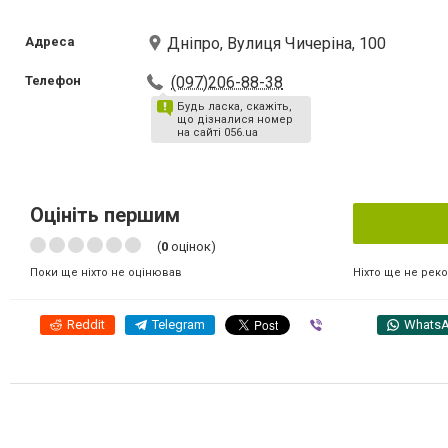
Адреса
Дніпро, Вулиця Чичеріна, 100
Телефон
(097)206-88-38
Будь ласка, скажіть,
що дізналися номер
на сайті 056.ua
Оцініть першим
(
0
оцінок)
Ніхто ще не рек
Поки ще ніхто не оцінював
Reddit
Telegram
Viber
Whats