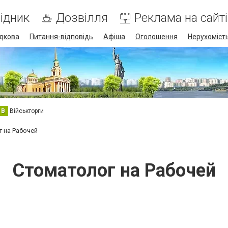
ідник
Дозвілля
Реклама на сайті
дкова
Питання-відповідь
Афіша
Оголошення
Нерухоміст
В
Військторги
 на Рабочей
Стоматолог на Рабочей