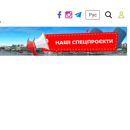
Рус
ь