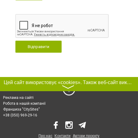
Відправити
Цей сайт використовує «cookies». Також веб-сайт використовує інтернет-сервіс для збору технічних даних стосовно відвідувачів з метою отримання маркетингової та статистичної інформації. Умови обробки даних відвідувачів сайту див.
〉
Реклама на сайті
Робота в нашій компанії
Франшиза "CitySites"
+38 (050) 969-29-16
Про нас
Контакти
Автори проєкту