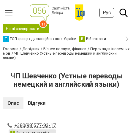
Рус
11
Наші спецпроєкти
Т
ТОП кращих дистанційних шкіл України
В
Військторги
Головна
Довідник
Бізнес-послуги, фінанси
Переклади іноземних
мов
ЧП Шевченко (Устные переводы немецкий и английский
языки)
ЧП Шевченко (Устные переводы
немецкий и английский языки)
Опис
Відгуки
+380(98)577-93-17
Будь ласка, скажіть,