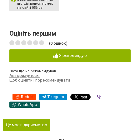
що дізналися номер
на сайті 056.ua
Оцініть першим
(
0
оцінок)
Я рекомендую
Ніхто ще не рекомендував
Авторизуйтесь
,
щоб оцінити і порекомендувати
Reddit
Telegram
Viber
WhatsApp
Це моє підприємство