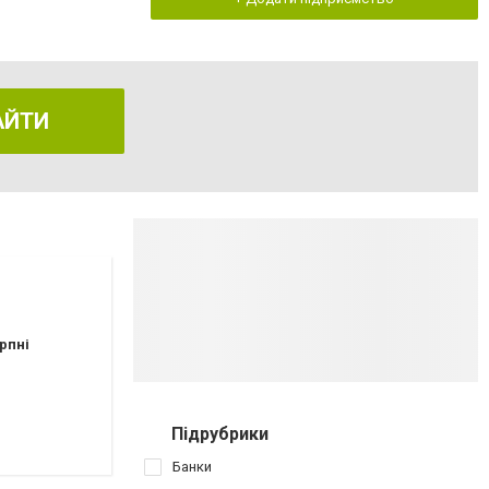
АЙТИ
рпні
Підрубрики
Банки