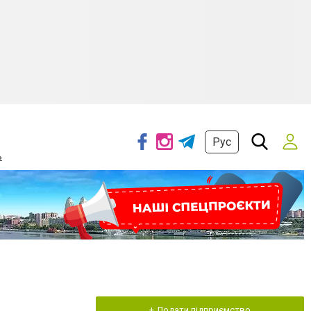
Рус
ь
+ Додати підприємство