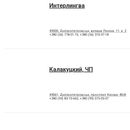
Интерлингва
49000, Дніпропетровськ, вулиця Леніна, 11, к. 2
+380 (56) 778-01-73
,
+380 (56) 370-37-18
Калакуцкий, ЧП
49061, Дніпропетровськ, проспект Кірова, 80-А
+380 (93) 83-73-660
,
+380 (99) 075-05-07