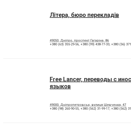
Літера, бюро перекладів
49050, Дніпро, проспект Гагаріна, 86
+380 (63) 355-29-56
,
+380 (99) 438-77-33
,
+380 (56) 371
Free Lancer, переводы с ино
языков
49000, Дніпропетровськ, вулиця Шевченка, 47
+380 (98) 260-90-55
,
+380 (562) 31-99-17
,
+380 (562) 31