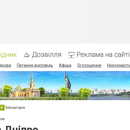
ідник
Дозвілля
Реклама на сайті
дкова
Питання-відповідь
Афіша
Оголошення
Нерухоміст
В
Військторги
мов