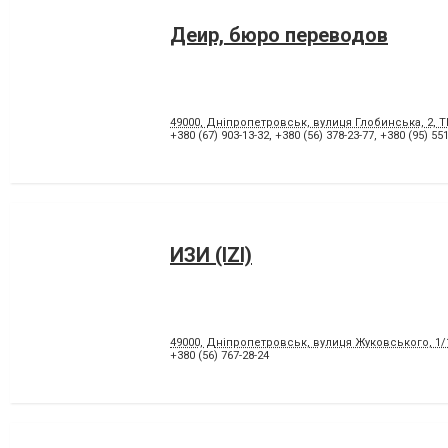
Деир, бюро переводов
49000, Дніпропетровськ, вулиця Глобинська, 2, Т
+380 (67) 903-13-32
,
+380 (56) 378-23-77
,
+380 (95) 551
ИЗИ (IZI)
49000, Дніпропетровськ, вулиця Жуковського, 1/
+380 (56) 767-28-24