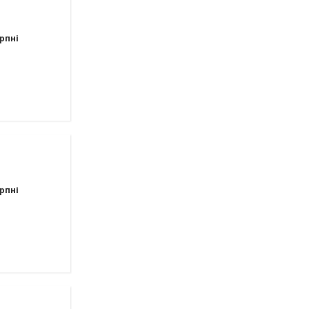
рпні
рпні