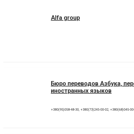
Alfa group
Бюро переводов Азбука, пе
иностранных языков
+380(95)058-48-30
,
+380(73)245-00-02
,
+380(68)045-00