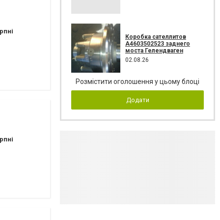
рпні
Коробка сателлитов
A4603502523 заднего
моста Гелендваген
02.08.26
Розмістити оголошення у цьому блоці
Додати
рпні