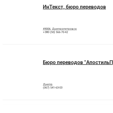
ИнТекст, бюро переводов
49006, Днепропетровск
+380 (50) 566-70-42
Бюро переводов "АпостильП
Днепр
(067) 541-63-03