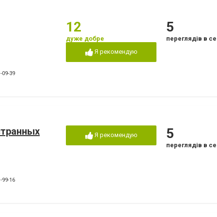
12
5
дуже добре
переглядів в се
Я рекомендую
-09-39
странных
5
Я рекомендую
переглядів в се
-99-16