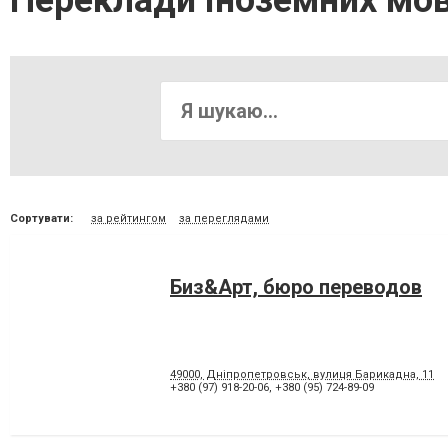
Переклади іноземних мов
Сортувати:
за рейтингом
за переглядами
Биз&Арт, бюро переводов
49000, Дніпропетровськ, вулиця Барикадна, 11
+380 (97) 918-20-06
,
+380 (95) 724-89-09