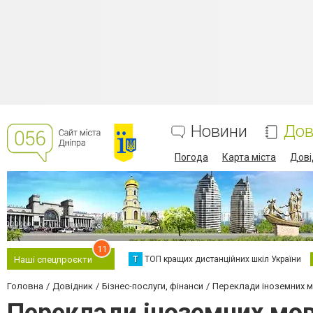
Новини
Дов
Погода
Карта міста
Дові
11
Т
ТОП кращих дистанційних шкіл України
Наші спецпроєкти
Головна
Довідник
Бізнес-послуги, фінанси
Переклади іноземних 