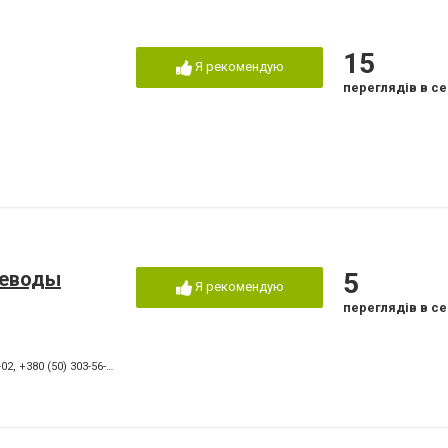
15
Я рекомендую
переглядів в се
реводы
5
Я рекомендую
переглядів в се
-02
,
+380 (50) 303-56-57
,
+380 (56) 716-26-48
,
+380 (96) 710-02-79
,
+380 (63) 351-14-70