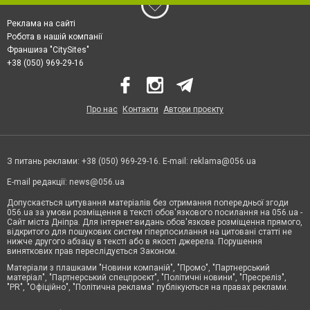
Реклама на сайті
Робота в нашій компанії
Франшиза "CitySites"
+38 (050) 969-29-16
Про нас
Контакти
Автори проєкту
З питань реклами: +38 (050) 969-29-16. E-mail:
reklama@056.ua
E-mail редакції:
news@056.ua
Допускається цитування матеріалів без отримання попередньої згоди
056.ua за умови розміщення в тексті обов'язкового посилання на 056.ua -
Сайт міста Дніпра. Для інтернет-видань обов'язкове розміщення прямого,
відкритого для пошукових систем гіперпосилання на цитовані статті не
нижче другого абзацу в тексті або в якості джерела. Порушення
виняткових прав переслідується Законом.
Матеріали з плашками "Новини компаній", "Промо", "Партнерський
матеріал", "Партнерський спецпроєкт", "Політичні новини", "Пресреліз",
"PR", "Офіційно", "Політична реклама" публікуються на правах реклами.