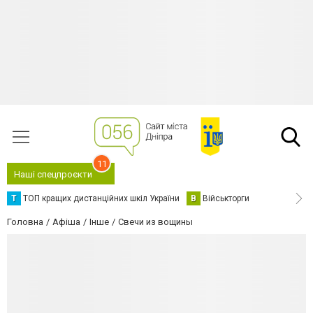
11
Наші спецпроєкти
Т
ТОП кращих дистанційних шкіл України
В
Військторги
Головна
Афіша
Інше
Свечи из вощины