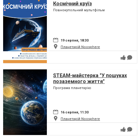
Космічний круїз
Повнокупольний мультфільм
19 серпня, 18:30
Планетарій Noosphere
STEAM-майстерка "У пошуках
позаземного життя"
Програма планетарію
16 серпня, 11:30
Планетарій Noosphere