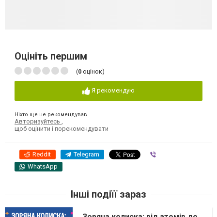
Оцініть першим
(
0
оцінок)
Я рекомендую
Ніхто ще не рекомендував
Авторизуйтесь
,
щоб оцінити і порекомендувати
Reddit
Telegram
Viber
WhatsApp
Інші подіїї зараз
Зоряна колиска: від атомів до