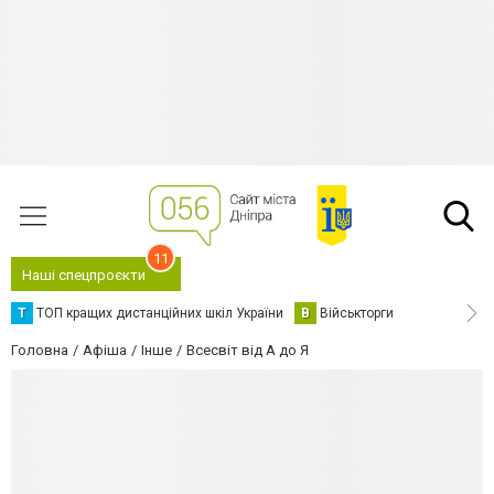
11
Наші спецпроєкти
Т
ТОП кращих дистанційних шкіл України
В
Військторги
Головна
Афіша
Інше
Всесвіт від А до Я