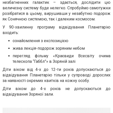
незбагненних галактик – здається, дослідити цю
величезну систему буде нелегко. Спробуймо самотужки
розібратися в цьому, вирушивши у незабутню подорож
як Сонячною системою, так і далеким космосом.
У 90-хвилинну програму відвідування Планетарію
входить:
ознайомлення з експозицією
жива лекція-подорож зоряним небом
перегляд фільму «Краєвиди Всесвіту очима
телескопа “Габбл”» в Зоряній залі
​​​​​​​Діти віком від 4-х до 12-ти років допускаються до
відвідування Планетарію тільки у супроводі дорослих
за наявності окремих квитків на кожну особу.
​​​​​​​Діти віком до 4-х років не допускаються до
відвідування Зоряної зали.