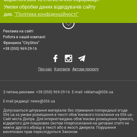
Умови обробки даних відвідувачів сайту
див.
"Політика конфіденційності"
Реклама на сайті
Робота в нашій компанії
Франшиза "CitySites"
+38 (050) 969-29-16
Про нас
Контакти
Автори проєкту
З питань реклами: +38 (050) 969-29-16. E-mail:
reklama@056.ua
E-mail редакції:
news@056.ua
Допускається цитування матеріалів без отримання попередньої згоди
056.ua за умови розміщення в тексті обов'язкового посилання на 056.ua -
Сайт міста Дніпра. Для інтернет-видань обов'язкове розміщення прямого,
відкритого для пошукових систем гіперпосилання на цитовані статті не
нижче другого абзацу в тексті або в якості джерела. Порушення
виняткових прав переслідується Законом.