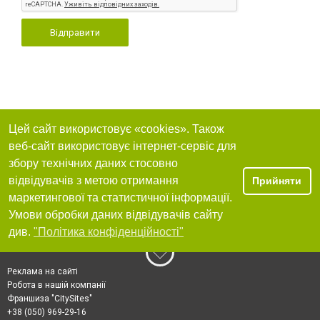
Відправити
Цей сайт використовує «cookies». Також
веб-сайт використовує інтернет-сервіс для
збору технічних даних стосовно
відвідувачів з метою отримання
Прийняти
маркетингової та статистичної інформації.
Умови обробки даних відвідувачів сайту
див.
"Політика конфіденційності"
Реклама на сайті
Робота в нашій компанії
Франшиза "CitySites"
+38 (050) 969-29-16