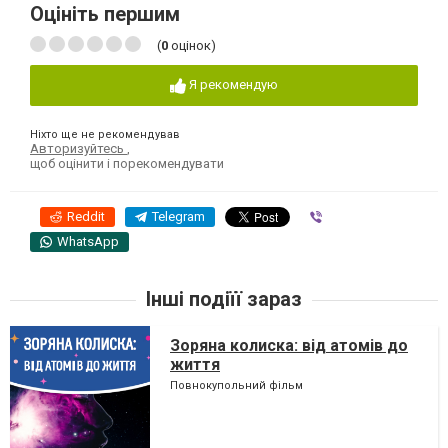
Оцініть першим
(
0
оцінок)
Я рекомендую
Ніхто ще не рекомендував
Авторизуйтесь
,
щоб оцінити і порекомендувати
Reddit
Telegram
Viber
WhatsApp
Інші подіїї зараз
Зоряна колиска: від атомів до
життя
Повнокупольний фільм