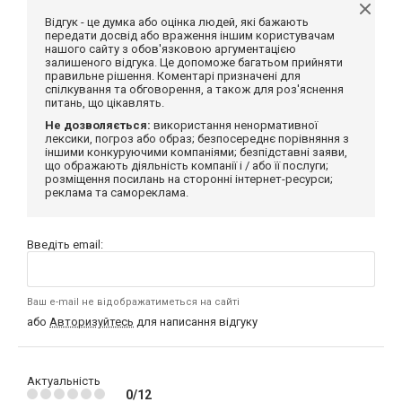
Відгук - це думка або оцінка людей, які бажають
передати досвід або враження іншим користувачам
нашого сайту з обов'язковою аргументацією
залишеного відгука. Це допоможе багатьом прийняти
правильне рішення. Коментарі призначені для
спілкування та обговорення, а також для роз'яснення
питань, що цікавлять.
Не дозволяється:
використання ненормативної
лексики, погроз або образ; безпосереднє порівняння з
іншими конкуруючими компаніями; безпідставні заяви,
що ображають діяльність компанії і / або її послуги;
розміщення посилань на сторонні інтернет-ресурси;
реклама та самореклама.
Введіть email:
Ваш e-mail не відображатиметься на сайті
або
Авторизуйтесь
для написання відгуку
Актуальність
0/12