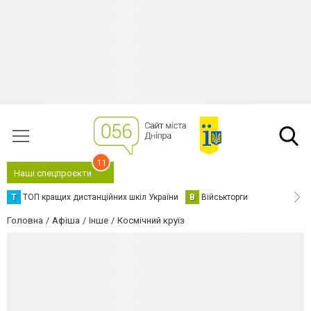
11
Наші спецпроєкти
Т
ТОП кращих дистанційних шкіл України
В
Військторги
Головна
Афіша
Інше
Космічний круїз