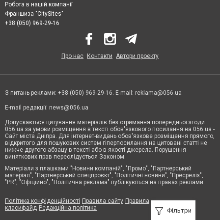
Робота в нашій компанії
Франшиза "CitySites"
+38 (050) 969-29-16
Про нас
Контакти
Автори проєкту
З питань реклами: +38 (050) 969-29-16. E-mail:
reklama@056.ua
E-mail редакції:
news@056.ua
Допускається цитування матеріалів без отримання попередньої згоди
056.ua за умови розміщення в тексті обов'язкового посилання на 056.ua -
Сайт міста Дніпра. Для інтернет-видань обов'язкове розміщення прямого,
відкритого для пошукових систем гіперпосилання на цитовані статті не
нижче другого абзацу в тексті або в якості джерела. Порушення
виняткових прав переслідується Законом.
Матеріали з плашками "Новини компаній", "Промо", "Партнерський
матеріал", "Партнерський спецпроєкт", "Політичні новини", "Пресреліз",
"PR", "Офіційно", "Політична реклама" публікуються на правах реклами.
Політика конфіденційності
Правила сайту
Правила
класифайд
Редакційна політика
Фільтри