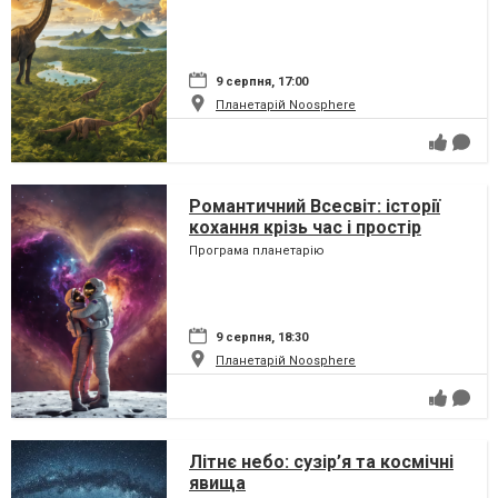
9 серпня, 17:00
Планетарій Noosphere
Романтичний Всесвіт: історії
кохання крізь час і простір
Програма планетарію
9 серпня, 18:30
Планетарій Noosphere
Літнє небо: сузір’я та космічні
явища