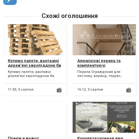
Схожі оголошення
Купимо палети, вантажні
Алюмінієві перила та
дерев'яні європіддони бв
комплектуючі
Дніпро.
Купимо палети, вантажні
Перила Ограждения для
дерев'яні європіддони бв
лестниц, веранд, террас,
Дніпро. Скупка піддонів під
балконов из безопасного
ремонт. Приймання дер...
закаленного стекла, а так же...
11:50,
3 серпня
16:12,
3 серпня
Прием и вывоз
Канализационная яма,