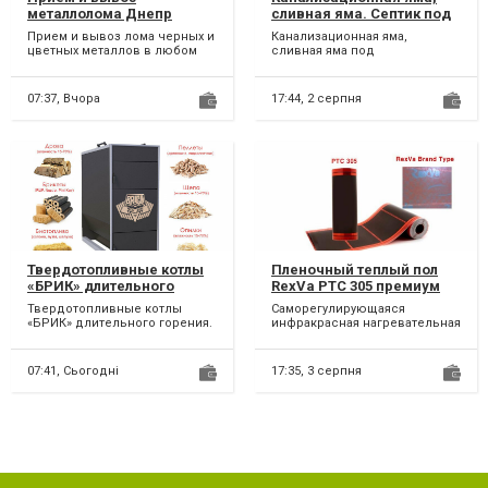
металлолома Днепр
сливная яма. Септик под
ключ
Прием и вывоз лома черных и
Канализационная яма,
цветных металлов в любом
сливная яма под
количестве и виде. Погрузка,
канализацию. Рытьё ям,
взвешивание и опла...
траншей и котлованов. Септик
пол ключ...
07:37,
Вчора
17:44,
2 серпня
Твердотопливные котлы
Пленочный теплый пол
«БРИК» длительного
RexVa PTC 305 премиум
горения
саморегулирующийся.
Твердотопливные котлы
Саморегулирующаяся
«БРИК» длительного горения.
инфракрасная нагревательная
Тип котла: Пиролизные котлы
пленка RexVa PTC 305 премиум
«БРИК». Котлы «БРИК»...
АКЦИЯ!!! 150 грн м/пог...
07:41,
Сьогодні
17:35,
3 серпня