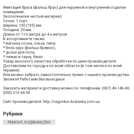
Имитация бруса (фальш брус) для наружной и внутренней отделки
помещений.
Экологически чистый материал.
Сосна. 1 сорт.
Ширина: 130 (135) мм.
Толщина: 20 мм.
Длина от 1-го метра до 4-х метров.
В ассортименте также:
* вагонка сосна, ольха, липа;
* блок-хаус (фальш-бревно),
* доска для пола,
* лежак в сауну, баню.
Товар высокого качества обработки по цене производителя.
Доставляем по городу и по всей области (в том числе и по всей
Украине).
Или можно забрать самостоятельно прямо с нашего производства.
Звоните! Работаем без выходных
Заказать материал и доставку можно по телефонам: (067) 40-146-40;
(050) 315-44-50
Сайт производителя: http://vagonka-dostavka.com.ua
Рубрики
РЕМОНТ, БУДІВНИЦТВО