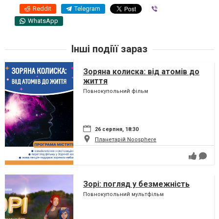
Reddit
Telegram
Viber
WhatsApp
Інші подіїї зараз
Зоряна колиска: від атомів до
життя
Повнокупольний фільм
26 серпня, 18:30
Планетарій Noosphere
Зорі: погляд у безмежність
Повнокупольний мультфільм