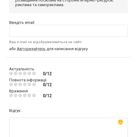
розміщення посилань на сторонні інтернет-ресурси;
реклама та самореклама.
Введіть email:
Ваш e-mail не відображатиметься на сайті
або
Авторизуйтесь
для написання відгуку
Актуальність
0/12
Повнота інформації
0/12
Враження
0/12
Відгук: