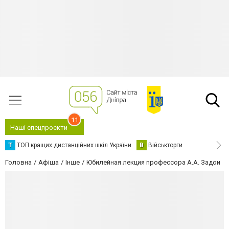
11
Наші спецпроєкти
Т
ТОП кращих дистанційних шкіл України
В
Військторги
Головна
Афіша
Інше
Юбилейная лекция профессора А.А. Задои