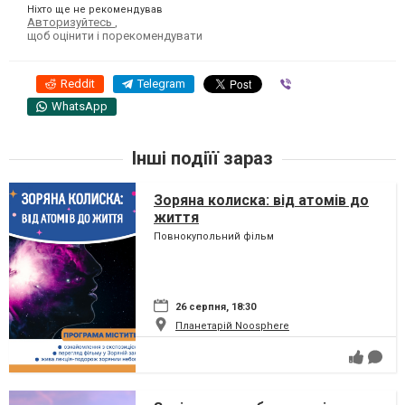
Ніхто ще не рекомендував
Авторизуйтесь
,
щоб оцінити і порекомендувати
Reddit
Telegram
Viber
WhatsApp
Інші подіїї зараз
Зоряна колиска: від атомів до
життя
Повнокупольний фільм
26 серпня, 18:30
Планетарій Noosphere