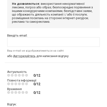
Не дозволяється:
використання ненормативної
лексики, погроз або образ; безпосереднє порівняння з
іншими конкуруючими компаніями; безпідставні заяви,
що ображають діяльність компанії і / або її послуги;
розміщення посилань на сторонні інтернет-ресурси;
реклама та самореклама.
Введіть email:
Ваш e-mail не відображатиметься на сайті
або
Авторизуйтесь
для написання відгуку
Актуальність
0/12
Повнота інформації
0/12
Враження
0/12
Відгук: