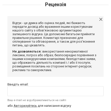
Рецензія
Відгук - це думка або оцінка людей, які бажають
передати досвід або враження іншим користувачам
нашого сайту з обов'язковою аргументацією
залишеного відгука. Це допоможе багатьом прийняти
правильне рішення. Коментарі призначені для
спілкування та обговорення, а також для роз'яснення
питань, що цікавлять.
Не дозволяється:
використання ненормативної
лексики, погроз або образ; безпосереднє порівняння з
іншими конкуруючими компаніями; безпідставні заяви,
що ображають діяльність компанії і / або її послуги;
розміщення посилань на сторонні інтернет-ресурси;
реклама та самореклама.
Введіть email:
Ваш e-mail не відображатиметься на сайті
або
Авторизуйтесь
для написання відгуку