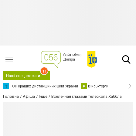
11
Наші спецпроєкти
Т
ТОП кращих дистанційних шкіл України
В
Військторги
Головна
Афіша
Інше
Вселенная глазами телескопа Хаббла