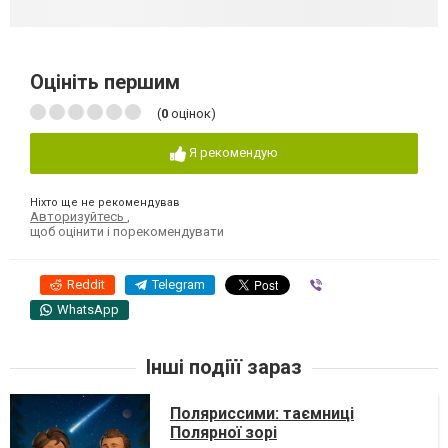
Оцініть першим
(
0
оцінок)
Я рекомендую
Ніхто ще не рекомендував
Авторизуйтесь
,
щоб оцінити і порекомендувати
Reddit
Telegram
Viber
WhatsApp
Інші подіїї зараз
Поляриссими: таємниці
Полярної зорі