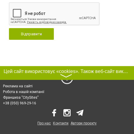
Відправити
Цей сайт використовує «cookies». Також веб-сайт використовує інтернет-сервіс для збору технічних даних стосовно відвідувачів з метою отримання маркетингової та статистичної інформації. Умови обробки даних відвідувачів сайту див.
〉
Реклама на сайті
Робота в нашій компанії
Франшиза "CitySites"
+38 (050) 969-29-16
Про нас
Контакти
Автори проєкту