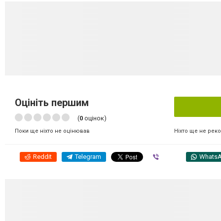
Оцініть першим
(
0
оцінок)
Ніхто ще не рек
Поки ще ніхто не оцінював
Reddit
Telegram
Viber
Whats