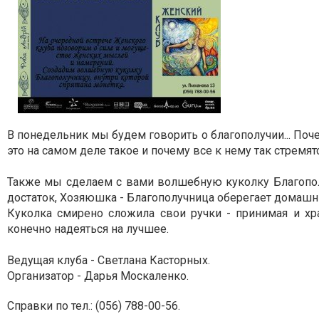
В понедельник мы будем говорить о благополучии...
Поче
это на самом деле такое и почему все к нему так стремя
Также мы сделаем с вами волшебную куколку Благополу
достаток, Хозяюшка - Благополучница оберегает домашни
Куколка смирено сложила свои ручки - принимая и хр
конечно надеяться на лучшее.
Ведущая клуба - Светлана Касторных.
Организатор - Дарья Москаленко.
Справки по тел.: (056) 788-00-56.