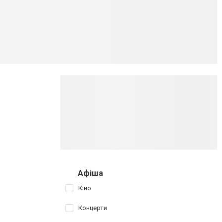
Афіша
Кіно
Концерти