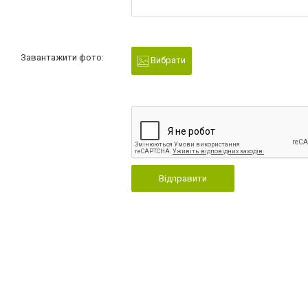
Завантажити фото:
Вибрати
Відправити