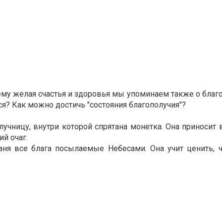
му желая счастья и здоровья мы упоминаем также о благ
тся?
Как можно достичь "состояния благополучия"?
чницу, внутри которой спрятана монетка. Она приносит 
й очаг.
аня все блага посылаемые Небесами. Она учит ценить, 