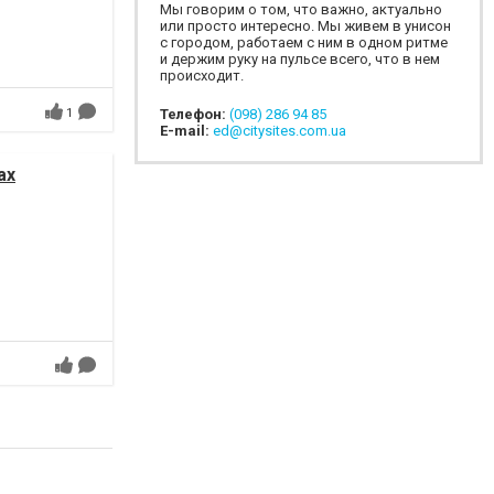
Мы говорим о том, что важно, актуально
или просто интересно. Мы живем в унисон
с городом, работаем с ним в одном ритме
и держим руку на пульсе всего, что в нем
происходит.
Телефон:
(098) 286 94 85
1
E-mail:
ed@citysites.com.ua
ах