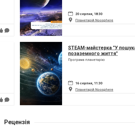
20 серпня, 18:30
Планетарій Noosphere
STEAM-майстерка "У пошук
позаземного життя"
Програма планетарію
16 серпня, 11:30
Планетарій Noosphere
Рецензія