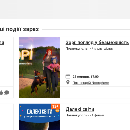
ші подіїї зараз
тя
Зорі: погляд у безмежність
Повнокупольний мультфільм
22 серпня, 17:00
Планетарій Noosphere
Далекі світи
Повнокупольний фільм