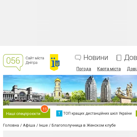
Новини
Дов
Погода
Карта міста
Дові
11
Т
ТОП кращих дистанційних шкіл України
Наші спецпроєкти
Головна
Афіша
Інше
Благополучница в Женском клубе