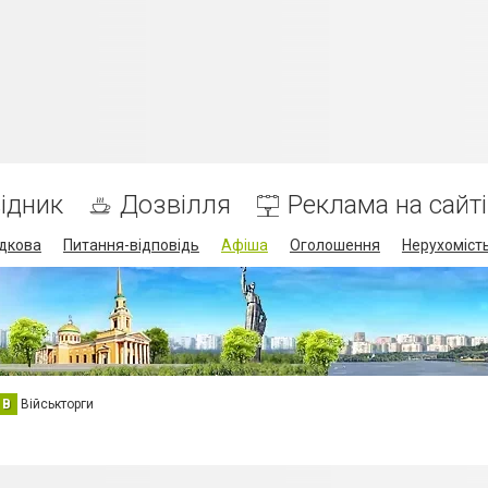
ідник
Дозвілля
Реклама на сайті
дкова
Питання-відповідь
Афіша
Оголошення
Нерухоміст
В
Військторги