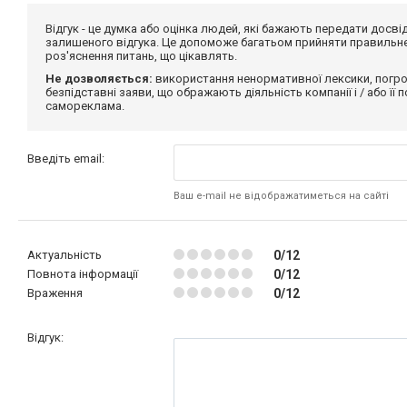
Відгук - це думка або оцінка людей, які бажають передати дос
залишеного відгука. Це допоможе багатьом прийняти правильне 
роз'яснення питань, що цікавлять.
Не дозволяється:
використання ненормативної лексики, погро
безпідставні заяви, що ображають діяльність компанії і / або її
самореклама.
Введіть email:
Ваш e-mail не відображатиметься на сайті
Актуальність
0/12
Повнота інформації
0/12
Враження
0/12
Відгук: