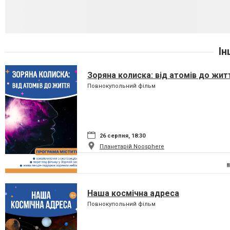
Ін
Зоряна колиска: від атомів до жит
Повнокупольний фільм
26 серпня, 18:30
Планетарій Noosphere
Наша космічна адреса
Повнокупольний фільм