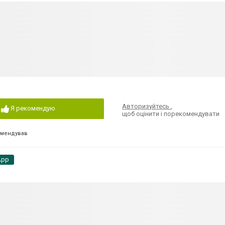
Авторизуйтесь
,
Я рекомендую
щоб оцінити і порекомендувати
омендував
App