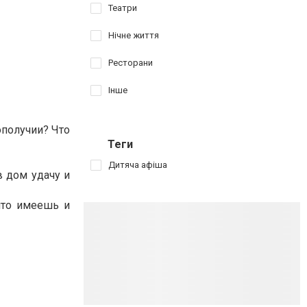
Театри
Нічне життя
Ресторани
Інше
ополучии?
Что
Теги
Дитяча афіша
в дом удачу и
что имеешь и