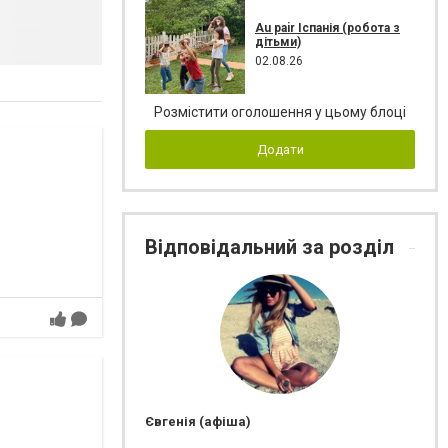
Au pair Іспанія (робота з
дітьми)
02.08.26
Розмістити оголошення у цьому блоці
Додати
Відповідальний за розділ
Євгенія (афіша)