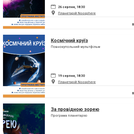
26 серпня, 18:30
Планетарій Noosphere
Космічний круїз
Повнокупольний мультфільм
19 серпня, 18:30
Планетарій Noosphere
За провідною зорею
Програма планетарію