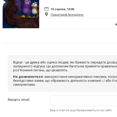
16 серпня, 10:00
Планетарій Noosphere
Відгук - це думка або оцінка людей, які бажають передати дос
залишеного відгука. Це допоможе багатьом прийняти правильне 
роз'яснення питань, що цікавлять.
Не дозволяється:
використання ненормативної лексики, погро
безпідставні заяви, що ображають діяльність компанії і / або її
самореклама.
Введіть email:
Ваш e-mail не відображатиметься на сайті