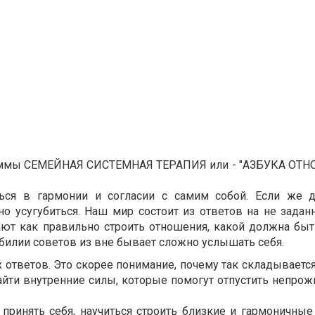
граммы СЕМЕЙНАЯ СИСТЕМНАЯ ТЕРАПИЯ или - "АЗБУКА ОТН
я в гармонии и согласии с самим собой. Если же д
о усугубиться. Наш мир состоит из ответов на не задан
вают как правильно строить отношения, какой должна быт
м обилии советов из вне бывает сложно услышать себя.
х ответов. Это скорее понимание, почему так складывается 
айти внутренние силы, которые помогут отпустить непрож
принять себя, научиться строить близкие и гармоничные