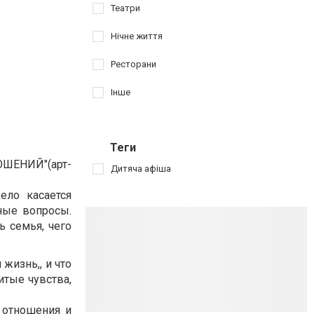
Театри
Нічне життя
Ресторани
Інше
Теги
ОШЕНИЙ"(арт-
Дитяча афіша
ело касается
ные вопросы.
ь семья, чего
жизнь,, и что
итые чувства,
 отношения и