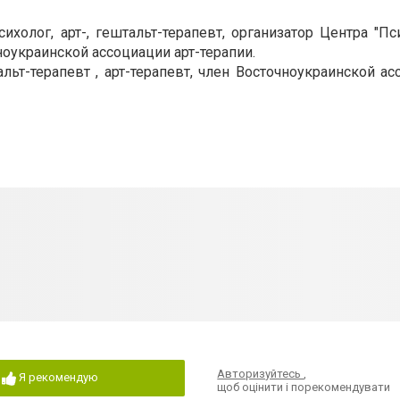
холог, арт-, гештальт-терапевт, организатор Центра "Пс
оукраинской ассоциации арт-терапии.
ьт-терапевт , арт-терапевт, член Восточноукраинской ас
Авторизуйтесь
,
Я рекомендую
щоб оцінити і порекомендувати