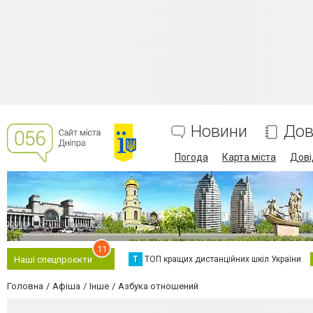
Новини
Дов
Погода
Карта міста
Дові
11
Т
ТОП кращих дистанційних шкіл України
Наші спецпроєкти
Головна
Афіша
Інше
Азбука отношений