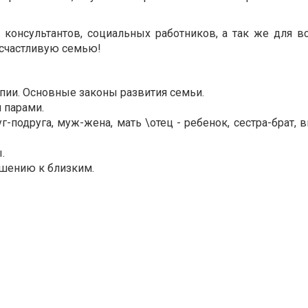
 консультантов, социальных работников, а так же для вс
 счастливую семью!
пии. Основные законы развития семьи.
 парами.
-подруга, муж-жена, мать \отец - ребенок, сестра-брат, 
.
ошению к близким.