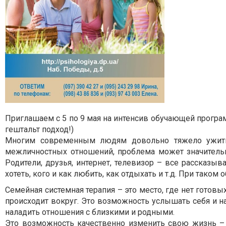
Приглашаем с 5 по 9 мая на интенсив обучающей про
гештальт подход!)
Многим современным людям довольно тяжело ужитьс
межличностных отношений, проблема может значительн
Родители, друзья, интернет, телевизор – все рассказы
хотеть, кого и как любить, как отдыхать и т.д. При тако
Семейная системная терапия – это место, где нет готовы
происходит вокруг. Это возможность услышать себя и н
наладить отношения с близкими и родными.
Это возможность качественно изменить свою жизнь – 