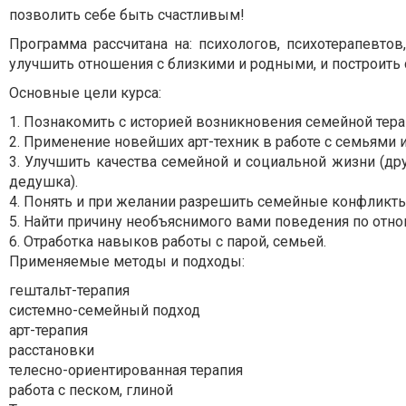
позволить себе быть счастливым!
Программа рассчитана на: психологов, психотерапевтов,
улучшить отношения с близкими и родными, и построить
Основные цели курса:
1. Познакомить с историей возникновения семейной тера
2. Применение новейших арт-техник в работе с семьями и
3. Улучшить качества семейной и социальной жизни (друг
дедушка).
4. Понять и при желании разрешить семейные конфликты
5. Найти причину необъяснимого вами поведения по отн
6. Отработка навыков работы с парой, семьей.
Применяемые методы и подходы:
гештальт-терапия
системно-семейный подход
арт-терапия
расстановки
телесно-ориентированная терапия
работа с песком, глиной