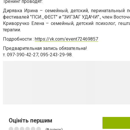
Тренинг проводят:
Дирявка Ирина – семейный, детский, перинатальный пси
фестивалей "ПСИ_ФЕСТ" и "ЗИГЗАГ УДАЧИ"., член Восточн
Криворучко Елена – семейный, детский психолог, гештал
терапии.
Подробности :
https://vk.com/event72469857
Предварительная запись обязательна!
т. 097-390-42-27; 095-243-29-98.
Оцініть першим
(
0
оцінок)