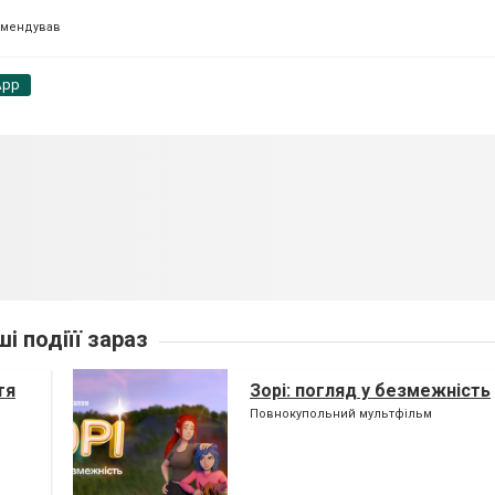
омендував
App
ші подіїї зараз
тя
Зорі: погляд у безмежність
Повнокупольний мультфільм