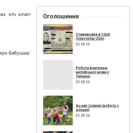
ех. кто хочет
Оголошення
Стажировка в США
(Internship USA)
02.08.26
внук-бабушка/
Робота вчителем
англійської мови у
Таїланді
02.08.26
Au pair Іспанія (робота з
дітьми)
02.08.26