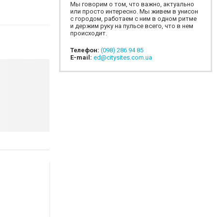
Мы говорим о том, что важно, актуально
или просто интересно. Мы живем в унисон
с городом, работаем с ним в одном ритме
и держим руку на пульсе всего, что в нем
происходит.
Телефон:
(098) 286 94 85
E-mail:
ed@citysites.com.ua