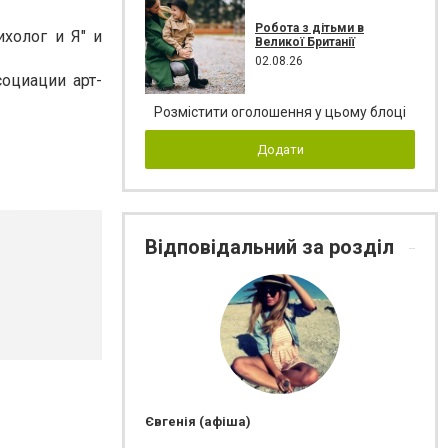
Робота з дітьми в
ихолог и Я" и
Великої Британії
02.08.26
социации арт-
Розмістити оголошення у цьому блоці
Додати
Відповідальний за розділ
Євгенія (афіша)