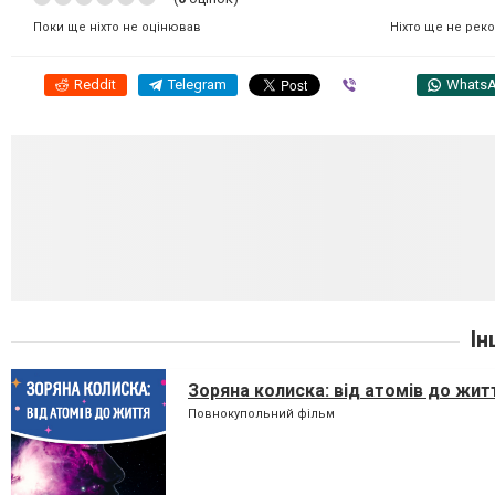
Ніхто ще не рек
Поки ще ніхто не оцінював
Reddit
Telegram
Viber
Whats
Ін
Зоряна колиска: від атомів до жит
Повнокупольний фільм