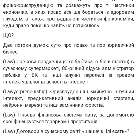
фрікоюриспруденцію та розкажуть про ті частинки
економіки, в яких право все ще бореться із здоровим
глуздом, а також про віддалені частинки фрікономіки,
куди право поки що навіть не потикалось.
ЩО?
Два потоки думок: суто про право та про юридичний
бізнес:
(Law) Совкова продавщиця хліба (така, в білій пілотці) в
сучасному супермаркеті, 80-річний дідусь адміністратор
пабліка у ВК та інші влучні паралелі із правом
інтелектуальної власності в інтернеті.
(Lawyerpreneurship) Юриспруденція і майбутнє: штучний
інтелект, предикативний аналіз, юридичні стартапи,
нейронні мережі та інші замінники юристів.
(Law) Тіньова фінансова система світу, за допомогою
якої фінансується тероризм і проституція.
(Law) Договори в сучасному світі: «шашечкі ілі єхать»?