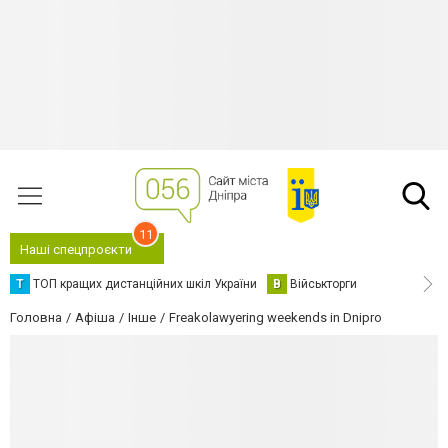
11
Наші спецпроєкти
Т
ТОП кращих дистанційних шкіл України
В
Військторги
Головна
Афіша
Інше
Freakolawyering weekends in Dnipro