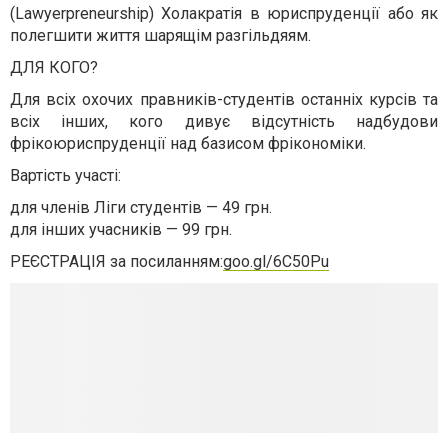
(Lawyerpreneurship) Холакратія в юриспруденції або як
полегшити життя шарящім разгільдяям.
ДЛЯ КОГО?
Для всіх охочих правників-студентів останніх курсів та
всіх інших, кого дивує відсутність надбудови
фрікоюриспруденції над базисом фрікономіки.
Вартість участі:
для членів Ліги студентів — 49 грн.
для інших учасників — 99 грн.
РЕЄСТРАЦІЯ за посиланням:
goo.gl/6C50Pu