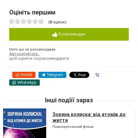
Оцініть першим
(
0
оцінок)
Я рекомендую
Ніхто ще не рекомендував
Авторизуйтесь
,
щоб оцінити і порекомендувати
Reddit
Telegram
Viber
WhatsApp
Інші подіїї зараз
Зоряна колиска: від атомів до
життя
Повнокупольний фільм