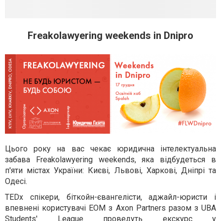
Freakolawyering weekends in Dnipro
Цього року на вас чекає юридична інтелектуальна
забава Freakolawyering weekends, яка відбудеться в
п'яти містах України: Києві, Львові, Харкові, Дніпрі та
Одесі.
TEDx спікери, біткойн-євангелісти, аджайл-юристи і
впевнені користувачі ЕОМ з Axon Partners разом з UBA
Students' League проведуть екскурс у