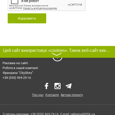
Відправити
Цей сайт використовує «cookies». Також веб-сайт використовує інтернет-сервіс для збору технічних даних стосовно відвідувачів з метою отримання маркетингової та статистичної інформації. Умови обробки даних відвідувачів сайту див.
〉
Реклама на сайті
Робота в нашій компанії
Франшиза "CitySites"
+38 (050) 969-29-16
Про нас
Контакти
Автори проєкту
З питань реклами: +38 (050) 969-29-16. E-mail:
reklama@056.ua