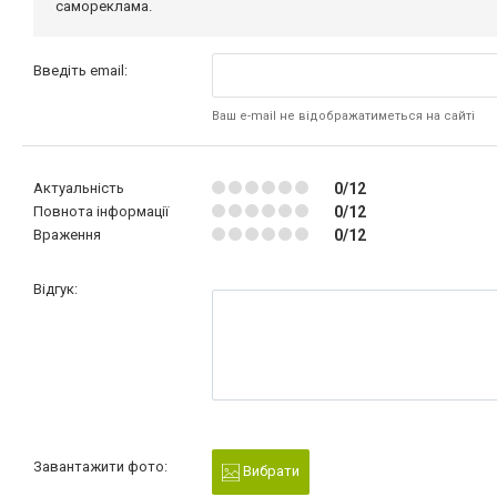
самореклама.
Введіть email:
Ваш e-mail не відображатиметься на сайті
Актуальність
0/12
Повнота інформації
0/12
Враження
0/12
Відгук:
Завантажити фото:
Вибрати