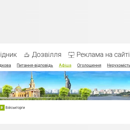
ідник
Дозвілля
Реклама на сайті
дкова
Питання-відповідь
Афіша
Оголошення
Нерухоміст
В
Військторги