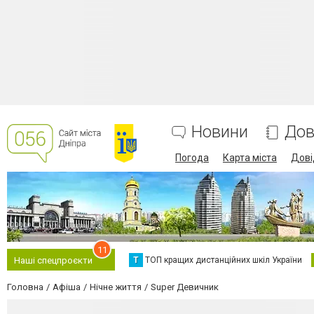
Новини
Дов
Погода
Карта міста
Дові
11
Т
ТОП кращих дистанційних шкіл України
Наші спецпроєкти
Головна
Афіша
Нічне життя
Super Девичник