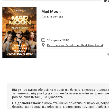
Ін
Mad Moon
Пляжна вечірка
15 серпня, 18:00
Бартоломео, Bartolomeo Best River Resort
Відгук - це думка або оцінка людей, які бажають передати дос
залишеного відгука. Це допоможе багатьом прийняти правильне 
роз'яснення питань, що цікавлять.
Не дозволяється:
використання ненормативної лексики, погро
безпідставні заяви, що ображають діяльність компанії і / або її