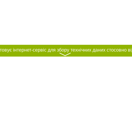
〉
нас :
и
Автори проєкту