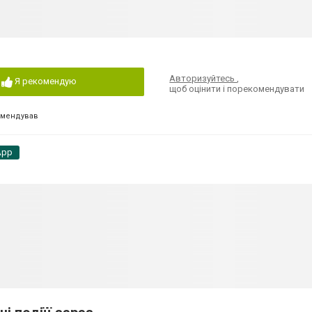
Авторизуйтесь
,
Я рекомендую
щоб оцінити і порекомендувати
омендував
App