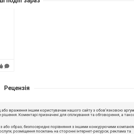
ші подіїї зараз
Рецензія
від або враження іншим користувачам нашого сайту з обов'язковою аргу
рішення. Коментарі призначені для спілкування та обговорення, а тако
з або образ; безпосереднє порівняння з іншими конкуруючими компанія
 послуги; розміщення посилань на сторонні інтернет-ресурси; реклама та