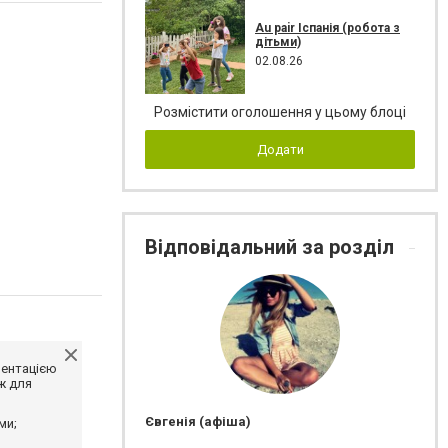
Au pair Іспанія (робота з
дітьми)
02.08.26
Розмістити оголошення у цьому блоці
Додати
Відповідальний за розділ
ментацією
ж для
Євгенія (афіша)
ми;