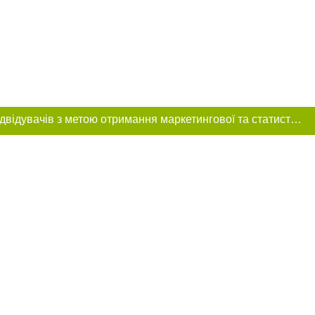
Цей сайт використовує «cookies». Також веб-сайт використовує інтернет-сервіс для збору технічних даних стосовно відвідувачів з метою отримання маркетингової та статистичної інформації. Умови обробки даних відвідувачів сайту див.