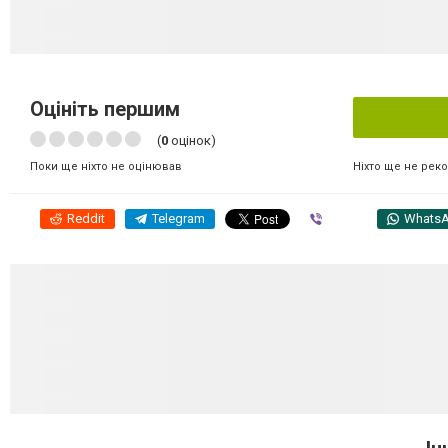
Оцініть першим
(
0
оцінок)
Ніхто ще не рек
Поки ще ніхто не оцінював
Reddit
Telegram
Viber
Whats