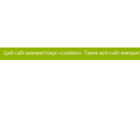
Реклама на сайті
Приєднуйтесь до 
Робота в нашій компанії
Франшиза "CitySites"
Про нас
Контакт
+38 (050) 969-29-16