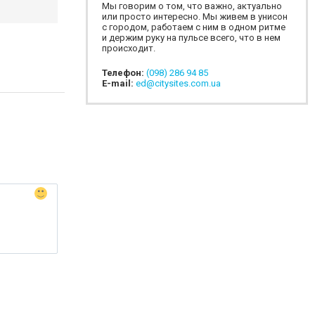
Мы говорим о том, что важно, актуально
или просто интересно. Мы живем в унисон
с городом, работаем с ним в одном ритме
и держим руку на пульсе всего, что в нем
происходит.
Телефон:
(098) 286 94 85
E-mail:
ed@citysites.com.ua