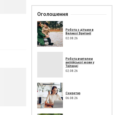
Оголошення
Робота з дітьми в
Великої Британії
02.08.26
Робота вчителем
англійської мови у
Таїланді
02.08.26
Секретар
06.08.26