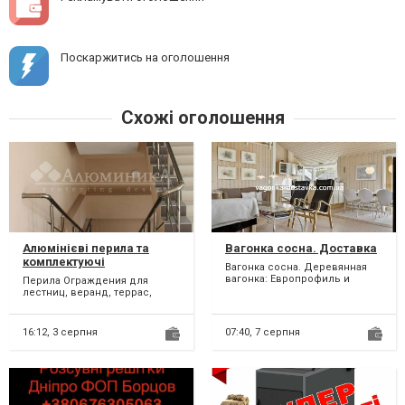
Поскаржитись на оголошення
Схожі оголошення
Алюмінієві перила та
Вагонка сосна. Доставка
комплектуючі
Вагонка сосна. Деревянная
вагонка: Европрофиль и
Перила Ограждения для
Бесшовная (двухстороння).
лестниц, веранд, террас,
Вагонка сосна отлично...
балконов из безопасного
закаленного стекла, а так же...
16:12,
3 серпня
07:40,
7 серпня