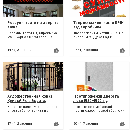
Розсувні грати на двері та
Твердопаливні котли БРІК
вікна
від виробника
Розсувні грати від виробника
Твердопаливні котли БРІК від
ФОП Борцов Виготовлення
виробника. Дуже надійні
розсувних решіток в
котли, які працюють,
найкоротший термін та монт...
працюють і працюють! Кот...
14:47,
31 липня
07:41,
7 серпня
Художественная ковка
Протипожежні двері та
Кривой Рог. Ворота,
люки EI30–EI90 від
навесы, решетки,
виробника —
Кованые изделия «под ключ»:
Шукаєте сертифіковані
козырьки, калитки,
сертифікована якість і
от разработки эскиза до
протипожежні двері або люки
перила
надійний захист
монтажа. Основные
для житлового, комерційного
направления деятельности
чи промислового об'єкт...
худож...
17:44,
2 серпня
20:44,
7 серпня