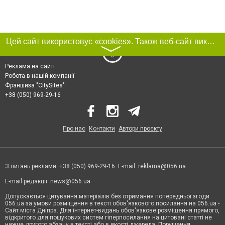
Цей сайт використовує «cookies». Також веб-сайт використовує інтернет-сервіс для збору технічних даних стосовно відвідувачів з метою отримання маркетингової та статистичної інформації. Умови обробки даних відвідувачів сайту див.
〉
Реклама на сайті
Робота в нашій компанії
Франшиза "CitySites"
+38 (050) 969-29-16
Про нас
Контакти
Автори проєкту
З питань реклами: +38 (050) 969-29-16. E-mail:
reklama@056.ua
E-mail редакції:
news@056.ua
Допускається цитування матеріалів без отримання попередньої згоди
056.ua за умови розміщення в тексті обов'язкового посилання на 056.ua -
Сайт міста Дніпра. Для інтернет-видань обов'язкове розміщення прямого,
відкритого для пошукових систем гіперпосилання на цитовані статті не
нижче другого абзацу в тексті або в якості джерела. Порушення