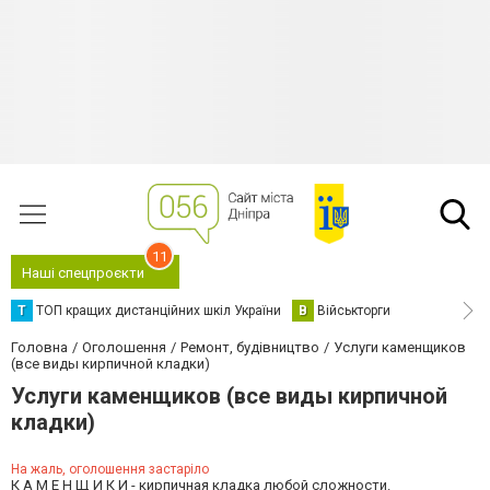
11
Наші спецпроєкти
Т
ТОП кращих дистанційних шкіл України
В
Військторги
Головна
Оголошення
Ремонт, будівництво
Услуги каменщиков
(все виды кирпичной кладки)
Услуги каменщиков (все виды кирпичной
кладки)
На жаль, оголошення застаріло
К А М Е Н Щ И К И - кирпичная кладка любой сложности.