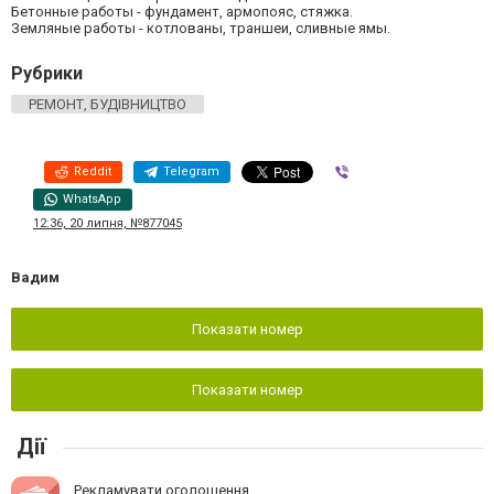
Бетонные работы - фундамент, армопояс, стяжка.
Земляные работы - котлованы, траншеи, сливные ямы.
Рубрики
РЕМОНТ, БУДІВНИЦТВО
Reddit
Telegram
Viber
WhatsApp
12:36, 20 липня, №877045
Вадим
Показати номер
Показати номер
Дії
Рекламувати оголошення