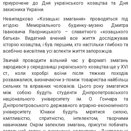
приурочене до Дня українського козацтва та Дня
захисника України.
Невипадково «Козацькі змагання» проводяться під
егідою Меморіального будинку-музею Дмитра
Івановича Яворницького – славетного «козацького
батька». Видатний вчений все життя досліджував
історію козацтва, і був першим, хто настільки глибоко та
всебічно висвітлив усі аспекти життя запорожців.
Звичай проводити вільний час у форматі змагань
зародився у середовищі українського козацтва ще у XVI
ст., коли хоробрі воїни після тяжких походів
розважалися, визначаючи з-поміж товариства найбільш
сильних та вправних чоловіків. Цього року змагатися
між собою будуть студенти Дніпропетровського
національного університету ім. О. Гончара та
Дніпропетровського державного аграрно-економічного
університету. Юнаки будуть мірятися силою,
кмітливістю, спритністю, інтелектом, творчими
навичками. Окрім запеклих змагань, присутні побачать