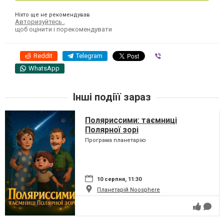
Ніхто ще не рекомендував
Авторизуйтесь
,
щоб оцінити і порекомендувати
Reddit
Telegram
Viber
WhatsApp
Інші подіїї зараз
Поляриссими: таємниці
Полярної зорі
Програма планетарію
10 серпня, 11:30
Планетарій Noosphere