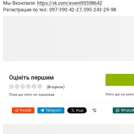
Мы Вконтакте:
https://vk.com/event95598642
Регистрация по тел.: 097-390-42-27; 095-243-29-98.
Оцініть першим
(
0
оцінок)
Ніхто ще не рек
Поки ще ніхто не оцінював
Reddit
Telegram
Viber
Whats