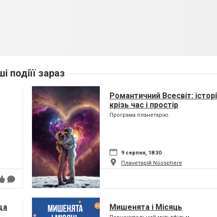
ші подіїї зараз
Романтичний Всесвіт: історі
крізь час і простір
Програма планетарію
9 серпня, 18:30
Планетарій Noosphere
ща
Мишенята і Місяць