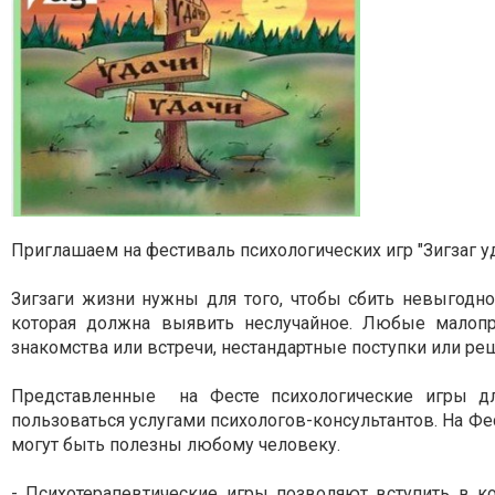
Приглашаем на фестиваль психологических игр "Зигзаг уд
Зигзаги жизни нужны для того, чтобы сбить невыгодно
которая должна выявить неслучайное. Любые малопр
знакомства или встречи, нестандартные поступки или ре
Представленные на Фесте психологические игры д
пользоваться услугами психологов-консультантов. На Фес
могут быть полезны любому человеку.
- Психотерапевтические игры позволяют вступить в к