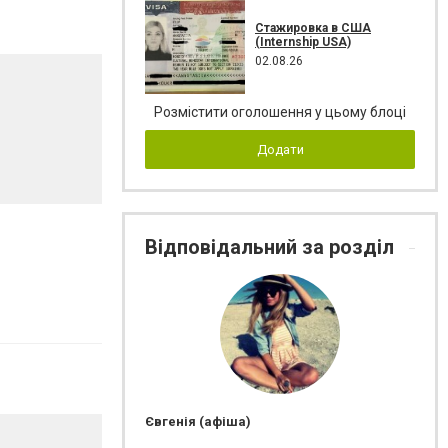
Стажировка в США
(Internship USA)
02.08.26
Розмістити оголошення у цьому блоці
Додати
Відповідальний за розділ
Євгенія (афіша)