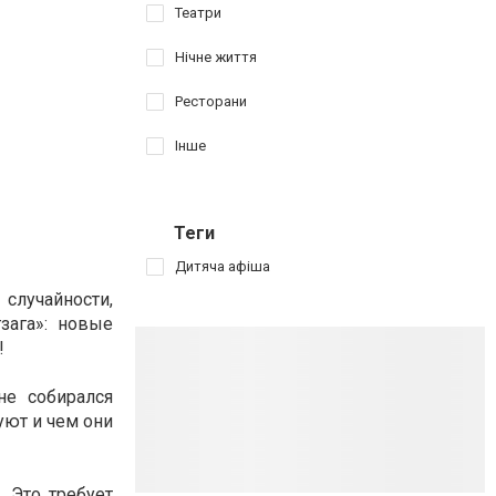
Театри
Нічне життя
Ресторани
Інше
Теги
Дитяча афіша
случайности,
зага»: новые
!
е собирался
уют и чем они
 Это требует