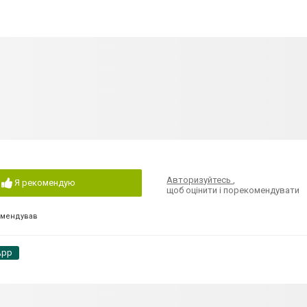
Авторизуйтесь
,
Я рекомендую
щоб оцінити і порекомендувати
омендував
App