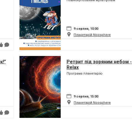
Повнокупольний мультфільм
9 серпня, 10:00
Планетарій Noosphere
к!"
Ретрит під зоряним небом -
Relax
Програма планетарію
9 серпня, 15:00
Планетарій Noosphere