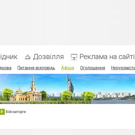
ідник
Дозвілля
Реклама на сайті
дкова
Питання-відповідь
Афіша
Оголошення
Нерухоміст
В
Військторги