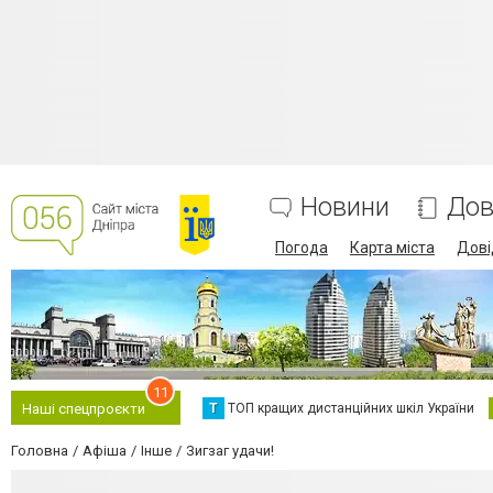
Новини
Дов
Погода
Карта міста
Дові
11
Т
ТОП кращих дистанційних шкіл України
Наші спецпроєкти
Головна
Афіша
Інше
Зигзаг удачи!