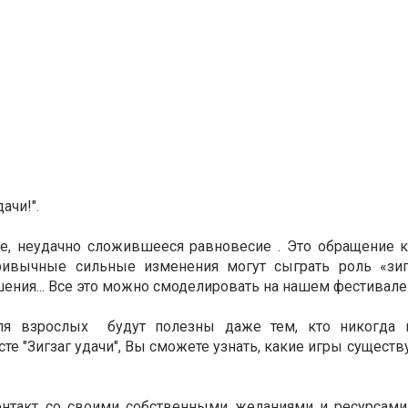
ачи!".
е, неудачно сложившееся равновесие . Это обращение к 
ивычные сильные изменения могут сыграть роль «зиг
шения... Все это можно смоделировать на нашем фестивале
ля взрослых будут полезны даже тем, кто никогда н
те "Зигзаг удачи", Вы сможете узнать, какие игры существ
онтакт со своими собственными желаниями и ресурсами.