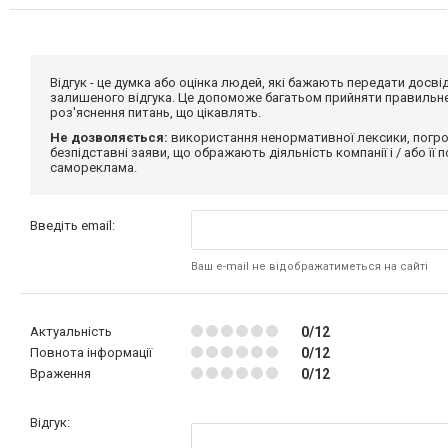
Відгук - це думка або оцінка людей, які бажають передати дос
залишеного відгука. Це допоможе багатьом прийняти правильне 
роз'яснення питань, що цікавлять.
Не дозволяється:
використання ненормативної лексики, погро
безпідставні заяви, що ображають діяльність компанії і / або її
самореклама.
Введіть email:
Ваш e-mail не відображатиметься на сайті
Актуальність
0/12
Повнота інформації
0/12
Враження
0/12
Відгук: