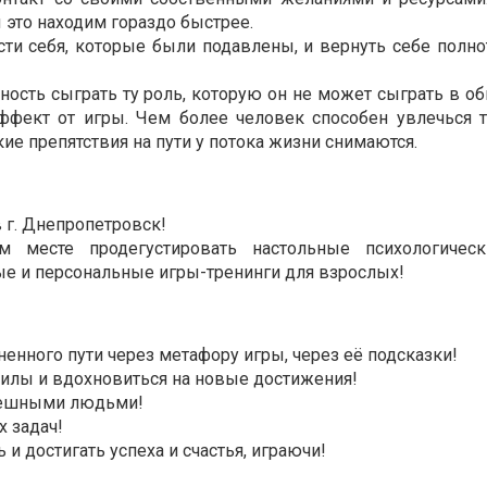
 это находим гораздо быстрее.
сти себя, которые были подавлены, и вернуть себе полно
ность сыграть ту роль, которую он не может сыграть в о
ффект от игры. Чем более человек способен увлечься т
ие препятствия на пути у потока жизни снимаются.
в г. Днепропетровск!
 месте продегустировать настольные психологическ
ые и персональные игры-тренинги для взрослых!
ненного пути через метафору игры, через её подсказки!
 силы и вдохновиться на новые достижения!
спешными людьми!
 задач!
 и достигать успеха и счастья, играючи!