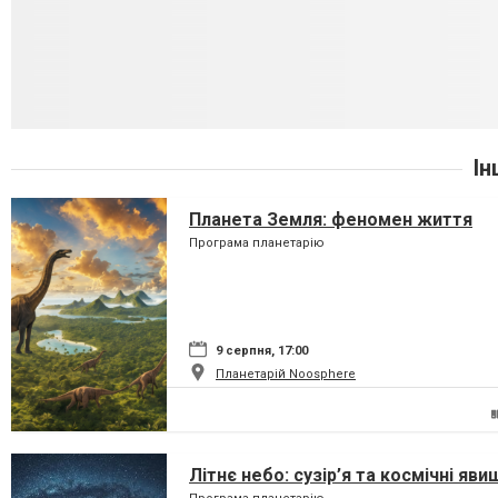
Ін
Планета Земля: феномен життя
Програма планетарію
9 серпня, 17:00
Планетарій Noosphere
Літнє небо: сузір’я та космічні яви