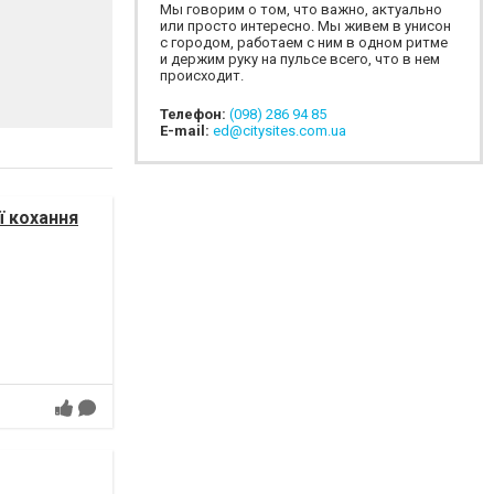
Мы говорим о том, что важно, актуально
или просто интересно. Мы живем в унисон
с городом, работаем с ним в одном ритме
и держим руку на пульсе всего, что в нем
происходит.
Телефон:
(098) 286 94 85
E-mail:
ed@citysites.com.ua
ї кохання