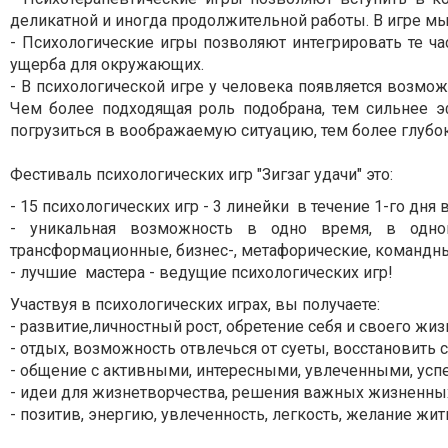
деликатной и иногда продолжительной работы. В игре мы
- Психологические игры позволяют интегрировать те ча
ущерба для окружающих.
- В психологической игре у человека появляется возмож
Чем более подходящая роль подобрана, тем сильнее э
погрузиться в воображаемую ситуацию, тем более глубок
Фестиваль психологических игр "Зигзаг удачи" это:
- 15 психологических игр - 3 линейки в течение 1-го дня 
- уникальная возможность в одно время, в одном
трансформационные, бизнес-, метафорические, командн
- лучшие мастера - ведущие психологических игр!
Участвуя в психологических играх, вы получаете:
- развитие,личностный рост, обретение себя и своего жиз
- отдых, возможность отвлечься от суеты, восстановить
- общение с активными, интересными, увлеченными, у
- идеи для жизнетворчества, решения важных жизненных
- позитив, энергию, увлеченность, легкость, желание жить