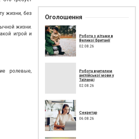
ту жизни, без
Оголошення
бычной жизни.
акой игрой и
Робота з дітьми в
Великої Британії
02.08.26
ие ролевые,
Робота вчителем
англійської мови у
Таїланді
02.08.26
Секретар
06.08.26