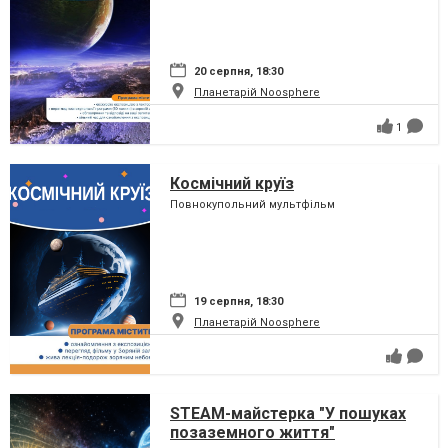
20 серпня, 18:30
Планетарій Noosphere
1
Космічний круїз
Повнокупольний мультфільм
19 серпня, 18:30
Планетарій Noosphere
STEAM-майстерка "У пошуках
позаземного життя"