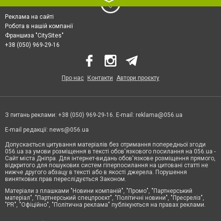
Реклама на сайті
Робота в нашій компанії
Франшиза "CitySites"
+38 (050) 969-29-16
Про нас
Контакти
Автори проєкту
З питань реклами: +38 (050) 969-29-16. E-mail:
reklama@056.ua
E-mail редакції:
news@056.ua
Допускається цитування матеріалів без отримання попередньої згоди
056.ua за умови розміщення в тексті обов'язкового посилання на 056.ua -
Сайт міста Дніпра. Для інтернет-видань обов'язкове розміщення прямого,
відкритого для пошукових систем гіперпосилання на цитовані статті не
нижче другого абзацу в тексті або в якості джерела. Порушення
виняткових прав переслідується Законом.
Матеріали з плашками "Новини компаній", "Промо", "Партнерський
матеріал", "Партнерський спецпроєкт", "Політичні новини", "Пресреліз",
"PR", "Офіційно", "Політична реклама" публікуються на правах реклами.