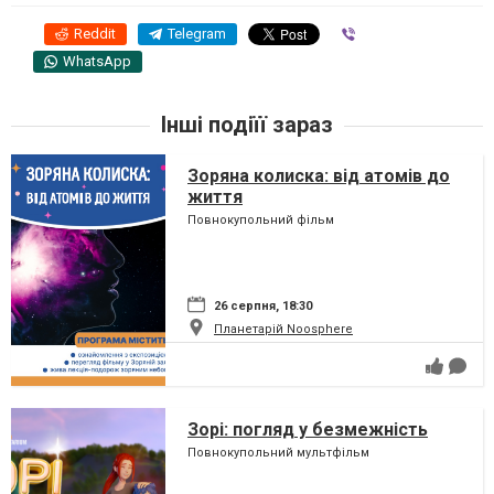
Reddit
Telegram
Viber
WhatsApp
Інші подіїї зараз
Зоряна колиска: від атомів до
життя
Повнокупольний фільм
26 серпня, 18:30
Планетарій Noosphere
Зорі: погляд у безмежність
Повнокупольний мультфільм