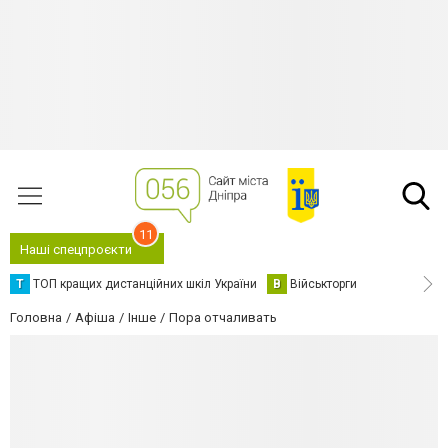
11
Наші спецпроєкти
Т
ТОП кращих дистанційних шкіл України
В
Військторги
Головна
Афіша
Інше
Пора отчаливать