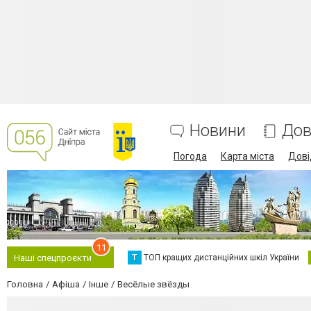
Новини
Дов
Погода
Карта міста
Дові
11
Т
ТОП кращих дистанційних шкіл України
Наші спецпроєкти
Головна
Афіша
Інше
Весёлые звёзды