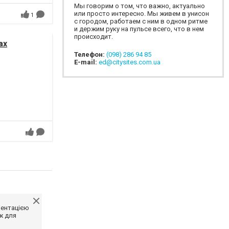
Мы говорим о том, что важно, актуально
или просто интересно. Мы живем в унисон
1
с городом, работаем с ним в одном ритме
и держим руку на пульсе всего, что в нем
происходит.
ах
Телефон:
(098) 286 94 85
E-mail:
ed@citysites.com.ua
ментацією
ж для