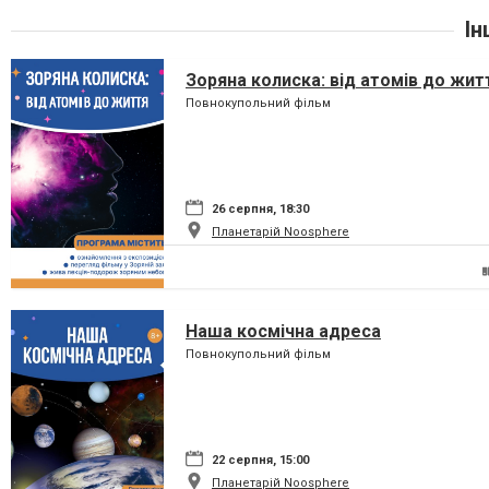
Ін
Зоряна колиска: від атомів до жит
Повнокупольний фільм
26 серпня, 18:30
Планетарій Noosphere
Наша космічна адреса
Повнокупольний фільм
22 серпня, 15:00
Планетарій Noosphere