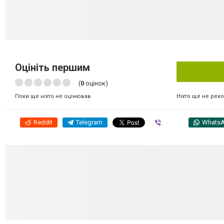
Оцініть першим
(
0
оцінок)
Ніхто ще не рек
Поки ще ніхто не оцінював
Reddit
Telegram
Viber
Whats