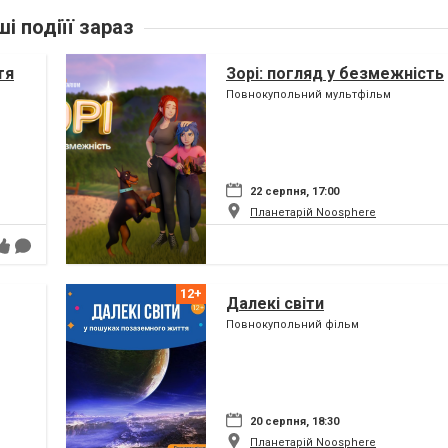
ші подіїї зараз
тя
Зорі: погляд у безмежність
Повнокупольний мультфільм
22 серпня, 17:00
Планетарій Noosphere
Далекі світи
Повнокупольний фільм
20 серпня, 18:30
Планетарій Noosphere