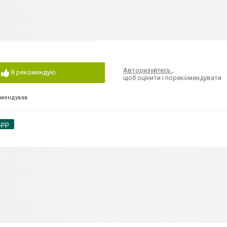
Авторизуйтесь
,
Я рекомендую
щоб оцінити і порекомендувати
омендував
App