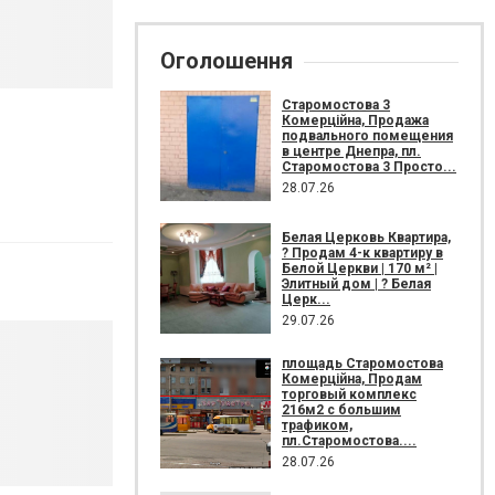
Оголошення
Старомостова 3
Комерційна, Продажа
подвального помещения
в центре Днепра, пл.
Старомостова 3 Просто...
28.07.26
Белая Церковь Квартира,
? Продам 4-к квартиру в
Белой Церкви | 170 м² |
Элитный дом | ? Белая
Церк...
29.07.26
площадь Старомостова
Комерційна, Продам
торговый комплекс
216м2 с большим
трафиком,
пл.Старомостова....
28.07.26