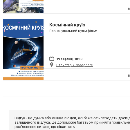
Космічний круїз
Повнокупольний мультфільм
19 серпня, 18:30
Планетарій Noosphere
Відгук - це думка або оцінка людей, які бажають передати дос
залишеного відгука. Це допоможе багатьом прийняти правильне 
роз'яснення питань, що цікавлять.