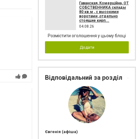
Гаванская, Комерційна, ОТ
СОБСТВЕННИКА склады
80 кв.м , c высокими
воротами ,отдельно
стоящие кирп...
04.08.26
Розмістити оголошення у цьому блоці
Додати
Відповідальний за розділ
Євгенія (афіша)