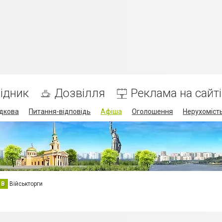
ідник
Дозвілля
Реклама на сайті
дкова
Питання-відповідь
Афіша
Оголошення
Нерухоміст
В
Військторги