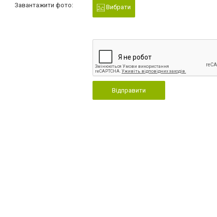
Завантажити фото:
Вибрати
Відправити