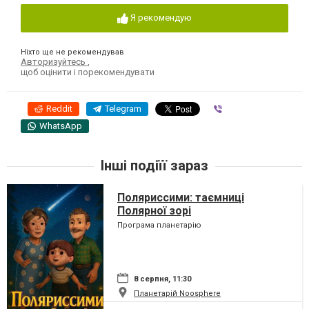
Я рекомендую
Ніхто ще не рекомендував
Авторизуйтесь
,
щоб оцінити і порекомендувати
Reddit
Telegram
Viber
WhatsApp
Інші подіїї зараз
Поляриссими: таємниці
Полярної зорі
Програма планетарію
8 серпня, 11:30
Планетарій Noosphere