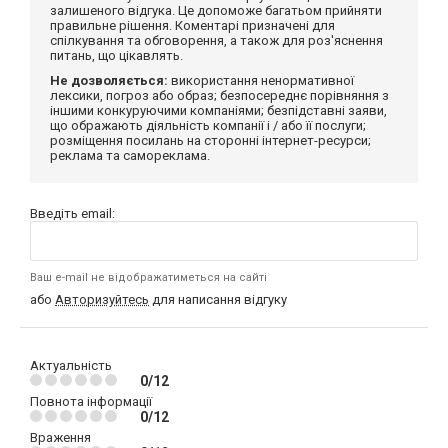
залишеного відгука. Це допоможе багатьом прийняти
правильне рішення. Коментарі призначені для
спілкування та обговорення, а також для роз'яснення
питань, що цікавлять.
Не дозволяється:
використання ненормативної
лексики, погроз або образ; безпосереднє порівняння з
іншими конкуруючими компаніями; безпідставні заяви,
що ображають діяльність компанії і / або її послуги;
розміщення посилань на сторонні інтернет-ресурси;
реклама та самореклама.
Введіть email:
Ваш e-mail не відображатиметься на сайті
або
Авторизуйтесь
для написання відгуку
Актуальність
0/12
Повнота інформації
0/12
Враження