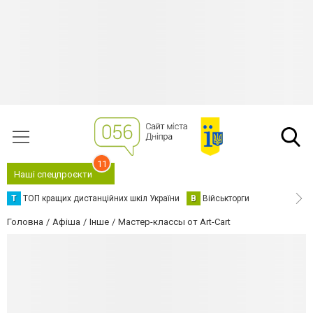
11
Наші спецпроєкти
Т
ТОП кращих дистанційних шкіл України
В
Військторги
Головна
Афіша
Інше
Мастер-классы от Art-Cart