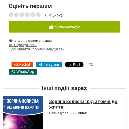
Оцініть першим
(
0
оцінок)
Я рекомендую
Ніхто ще не рекомендував
Авторизуйтесь
,
щоб оцінити і порекомендувати
Reddit
Telegram
Viber
WhatsApp
Інші подіїї зараз
Зоряна колиска: від атомів до
життя
Повнокупольний фільм