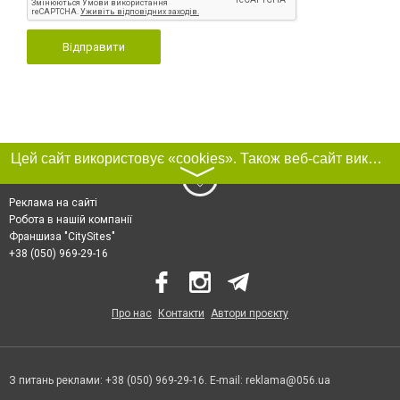
Відправити
Цей сайт використовує «cookies». Також веб-сайт використовує інтернет-сервіс для збору технічних даних стосовно відвідувачів з метою отримання маркетингової та статистичної інформації. Умови обробки даних відвідувачів сайту див.
〉
Реклама на сайті
Робота в нашій компанії
Франшиза "CitySites"
+38 (050) 969-29-16
Про нас
Контакти
Автори проєкту
З питань реклами: +38 (050) 969-29-16. E-mail:
reklama@056.ua