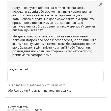
Відгук - це думка або оцінка людей, які бажають
передати досвід або враження іншим користувачам
нашого сайту з обов'язковою аргументацією
залишеного відгука. Це допоможе багатьом прийняти
правильне рішення. Коментарі призначені для
спілкування та обговорення, а також для роз'яснення
питань, що цікавлять.
Не дозволяється:
використання ненормативної
лексики, погроз або образ; безпосереднє порівняння з
іншими конкуруючими компаніями; безпідставні заяви,
що ображають діяльність компанії і / або її послуги;
розміщення посилань на сторонні інтернет-ресурси;
реклама та самореклама.
Введіть email:
Ваш e-mail не відображатиметься на сайті
або
Авторизуйтесь
для написання відгуку
Актуальність
0/12