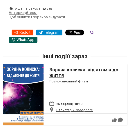
Ніхто ще не рекомендував
Авторизуйтесь
,
щоб оцінити і порекомендувати
Reddit
Telegram
Viber
WhatsApp
Інші подіїї зараз
Зоряна колиска: від атомів до
життя
Повнокупольний фільм
26 серпня, 18:30
Планетарій Noosphere