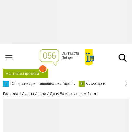
11
Наші спецпроєкти
Т
ТОП кращих дистанційних шкіл України
В
Військторги
Головна
Афіша
Інше
День Рождения, нам 5 лет!