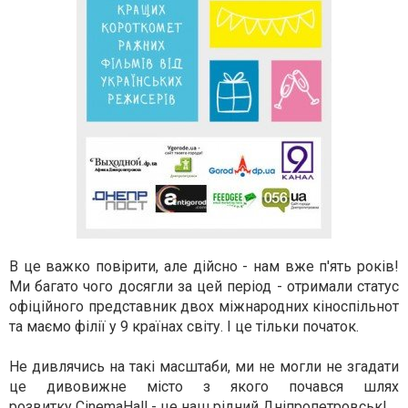
В це важко повірити, але дійсно - нам вже п'ять років!
Ми багато чого досягли за цей період - отримали статус
офіційного представник двох міжнародних кіноспільнот
та маємо філії у 9 країнах світу. І це тільки початок.
Не дивлячись на такі масштаби, ми не могли не згадати
це дивовижне місто з якого почався шлях
розвитку CinemaHall - це наш рідний Дніпропетровськ!