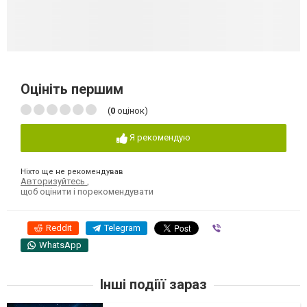
Оцініть першим
(
0
оцінок)
Я рекомендую
Ніхто ще не рекомендував
Авторизуйтесь
,
щоб оцінити і порекомендувати
Reddit
Telegram
Viber
WhatsApp
Інші подіїї зараз