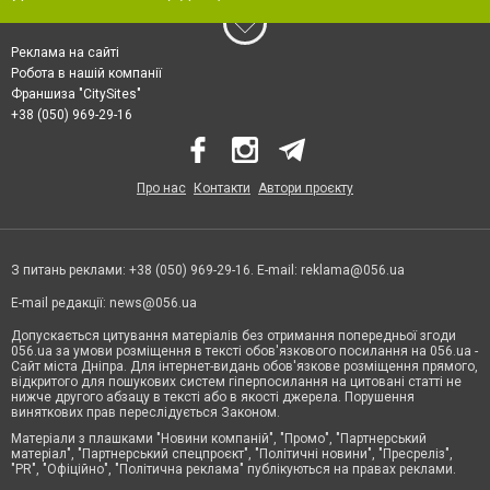
Реклама на сайті
Робота в нашій компанії
Франшиза "CitySites"
+38 (050) 969-29-16
Про нас
Контакти
Автори проєкту
З питань реклами: +38 (050) 969-29-16. E-mail:
reklama@056.ua
E-mail редакції:
news@056.ua
Допускається цитування матеріалів без отримання попередньої згоди
056.ua за умови розміщення в тексті обов'язкового посилання на 056.ua -
Сайт міста Дніпра. Для інтернет-видань обов'язкове розміщення прямого,
відкритого для пошукових систем гіперпосилання на цитовані статті не
нижче другого абзацу в тексті або в якості джерела. Порушення
виняткових прав переслідується Законом.
Матеріали з плашками "Новини компаній", "Промо", "Партнерський
матеріал", "Партнерський спецпроєкт", "Політичні новини", "Пресреліз",
"PR", "Офіційно", "Політична реклама" публікуються на правах реклами.