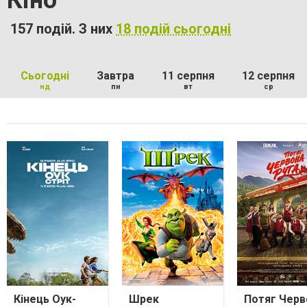
Кіно
157 подій. З них
18 подій сьогодні
Сьогодні
Завтра
11 серпня
12 серпня
нд
пн
вт
ср
Кінець Оук-
Шрек
Потяг Черв