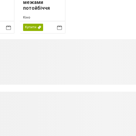
межами
потойбіччя
Кіно
Купити