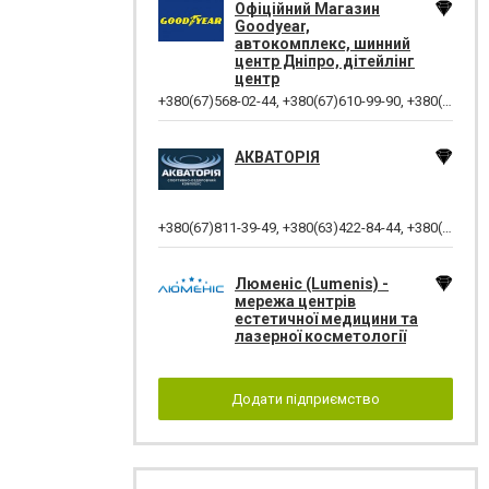
Офіційний Магазин
Goodyear,
автокомплекс, шинний
центр Дніпро, дітейлінг
центр
+380(67)568-02-44
,
+380(67)610-99-90
,
+380(67)575-48-22
АКВАТОРІЯ
+380(67)811-39-49
,
+380(63)422-84-44
,
+380(66)070-92-11
Люменіс (Lumenis) -
мережа центрів
естетичної медицини та
лазерної косметології
Додати підприємство