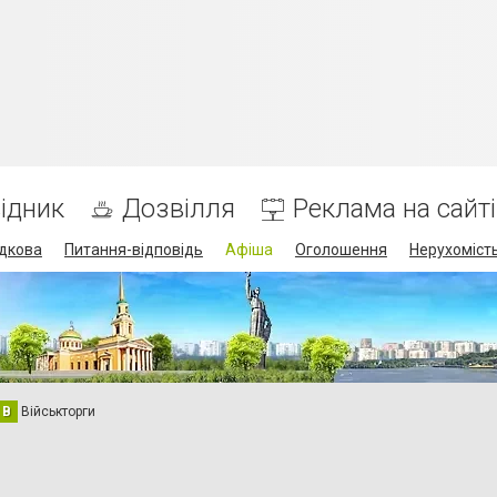
ідник
Дозвілля
Реклама на сайті
дкова
Питання-відповідь
Афіша
Оголошення
Нерухоміст
В
Військторги