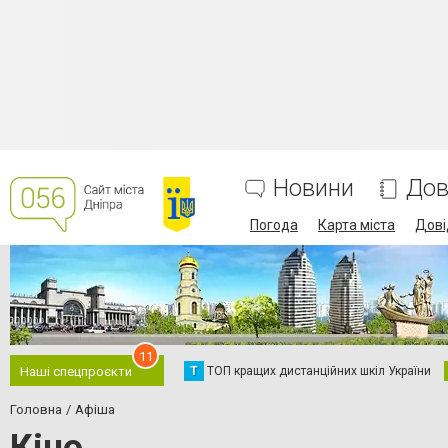
Новини
Дов
Погода
Карта міста
Дові
11
Т
ТОП кращих дистанційних шкіл України
Наші спецпроєкти
Головна
Афіша