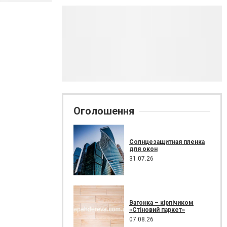
Оголошення
Солнцезащитная пленка
для окон
31.07.26
Вагонка – кірпічиком
«Стіновий паркет»
07.08.26