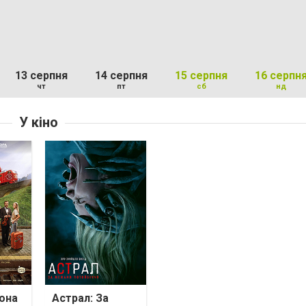
13 серпня
14 серпня
15 серпня
16 серпн
чт
пт
сб
нд
У кіно
она
Астрал: За