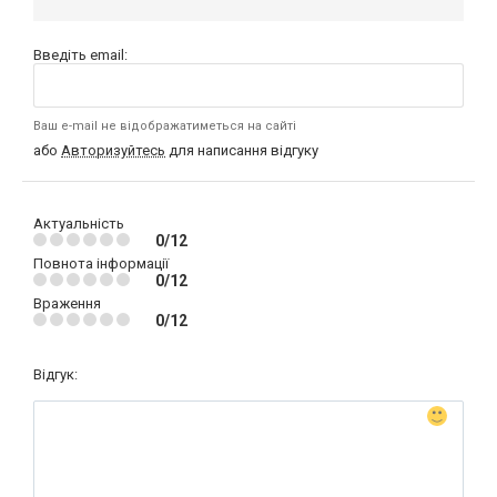
Введіть email:
Ваш e-mail не відображатиметься на сайті
або
Авторизуйтесь
для написання відгуку
Актуальність
0/12
Повнота інформації
0/12
Враження
0/12
Відгук: