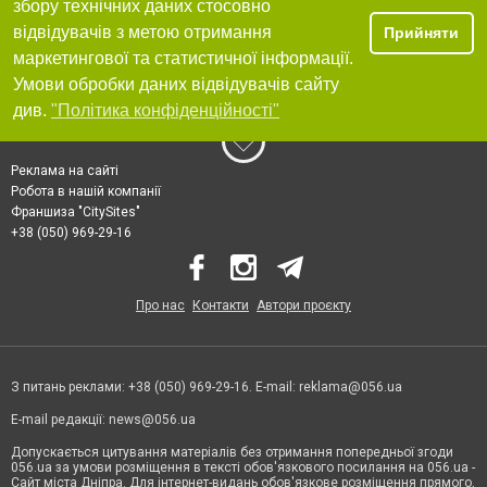
збору технічних даних стосовно
відвідувачів з метою отримання
Прийняти
маркетингової та статистичної інформації.
Умови обробки даних відвідувачів сайту
див.
"Політика конфіденційності"
Реклама на сайті
Робота в нашій компанії
Франшиза "CitySites"
+38 (050) 969-29-16
Про нас
Контакти
Автори проєкту
З питань реклами: +38 (050) 969-29-16. E-mail:
reklama@056.ua
E-mail редакції:
news@056.ua
Допускається цитування матеріалів без отримання попередньої згоди
056.ua за умови розміщення в тексті обов'язкового посилання на 056.ua -
Сайт міста Дніпра. Для інтернет-видань обов'язкове розміщення прямого,