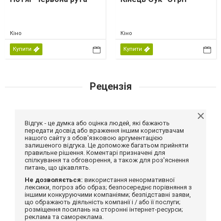
Кіно
Кіно
Купити
Купити
Рецензія
Відгук - це думка або оцінка людей, які бажають
передати досвід або враження іншим користувачам
нашого сайту з обов'язковою аргументацією
залишеного відгука. Це допоможе багатьом прийняти
правильне рішення. Коментарі призначені для
спілкування та обговорення, а також для роз'яснення
питань, що цікавлять.
Не дозволяється:
використання ненормативної
лексики, погроз або образ; безпосереднє порівняння з
іншими конкуруючими компаніями; безпідставні заяви,
що ображають діяльність компанії і / або її послуги;
розміщення посилань на сторонні інтернет-ресурси;
реклама та самореклама.