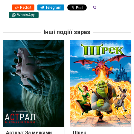
Reddit
Telegram
Viber
WhatsApp
Інші подіїї зараз
Астрал: За межами
Шрек