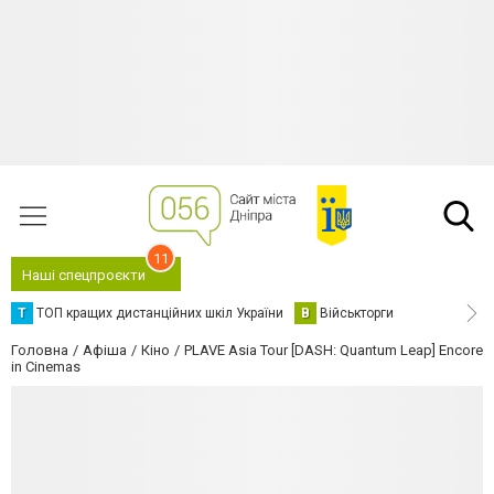
11
Наші спецпроєкти
Т
ТОП кращих дистанційних шкіл України
В
Військторги
Головна
Афіша
Кіно
PLAVE Asia Tour [DASH: Quantum Leap] Encore
in Cinemas