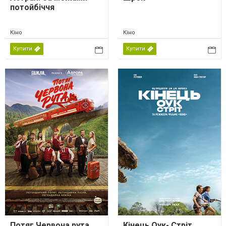
потойбіччя
Кіно
Кіно
Купити
Купити
Потяг Червона рута
Кінець Оук- Стріт