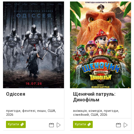
Одіссея
Щенячий патруль:
Динофільм
пригоди, фентезі, екшн, США,
анімація, комедія, пригоди,
2026
сімейний, США, 2026
Купити
Купити