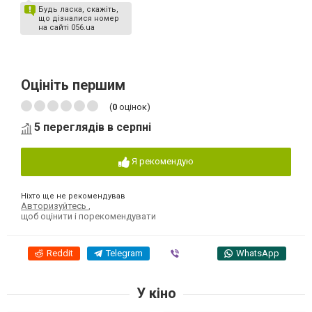
Будь ласка, скажіть,
що дізналися номер
на сайті 056.ua
Оцініть першим
(
0
оцінок)
5 переглядів в серпні
Я рекомендую
Ніхто ще не рекомендував
Авторизуйтесь
,
щоб оцінити і порекомендувати
Reddit
Telegram
Viber
WhatsApp
У кіно