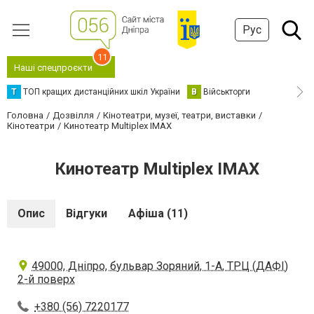
Рус
11
Наші спецпроєкти
Т
ТОП кращих дистанційних шкіл України
В
Військторги
Головна
Дозвілля
Кінотеатри, музеї, театри, виставки
Кінотеатри
Кинотеатр Multiplex IMAX
Кинотеатр Multiplex IMAX
Опис
Відгуки
Афіша (11)
49000, Дніпро, бульвар Зоряний, 1-А, ТРЦ (ДАФІ)
2-й поверх
+380 (56) 7220177