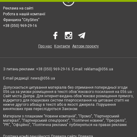
Реклама на сайті
Робота в нашій компанії
Франшиза "CitySites"
+38 (050) 969-29-16
Про нас
Контакти
Автори проєкту
З питань реклами: +38 (050) 969-29-16. E-mail:
reklama@056.ua
E-mail редакції:
news@056.ua
Допускається цитування матеріалів без отримання попередньої згоди
056.ua за умови розміщення в тексті обов'язкового посилання на 056.ua -
Сайт міста Дніпра. Для інтернет-видань обов'язкове розміщення прямого,
відкритого для пошукових систем гіперпосилання на цитовані статті не
нижче другого абзацу в тексті або в якості джерела. Порушення
виняткових прав переслідується Законом.
Матеріали з плашками "Новини компаній", "Промо", "Партнерський
матеріал", "Партнерський спецпроєкт", "Політичні новини", "Пресреліз",
"PR", "Офіційно", "Політична реклама" публікуються на правах реклами.
Політика конфіденційності
Правила сайту
Правила