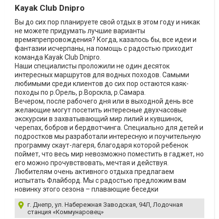
Kayak Club Dnipro
Вы до сих пор планируете свой отдых в этом году и никак
не можете придумать лучшие варианты
времяпрепровождения? Когда, казалось бы, все идеи и
фантазии исчерпаны, на помощь с радостью приходит
команда Kayak Club Dnipro.
Наши специалисты проложили не один десяток
интересных маршрутов для водных походов. Самыми
любимыми среди клиентов до сих пор остаются каяк-
походы по р.Орель, р.Ворскла, р.Самара.
Вечером, после рабочего дня или в выходной день все
желающие могут посетить интересные двухчасовые
экскурсии в захватывающий мир лилий и кувшинок,
черепах, бобров и бердвотчинга. Специально для детей и
подростков мы разработали интересную и поучительную
программу скаут-лагеря, благодаря которой ребенок
поймет, что весь мир невозможно поместить в гаджет, но
его можно прочувствовать, мечтая и действуя.
Любителям очень активного отдыха предлагаем
испытать Флайборд. Мы с радостью предложим вам
новинку этого сезона – плавающие беседки
г. Днепр, ул. Набережная Заводская, 94Л, Лодочная
станция «Коммунаровец»