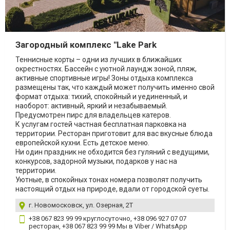
Загородный комплекс "Lake Park
Теннисные корты – одни из лучших в ближайших
окрестностях. Бассейн с уютной лаундж зоной, пляж,
активные спортивные игры! Зоны отдыха комплекса
размещены так, что каждый может получить именно свой
формат отдыха: тихий, спокойный и уединенный, и
наоборот: активный, яркий и незабываемый.
Предусмотрен пирс для владельцев катеров.
К услугам гостей частная бесплатная парковка на
территории. Ресторан приготовит для вас вкусные блюда
европейской кухни. Есть детское меню.
Ни один праздник не обходится без гуляний с ведущими,
конкурсов, задорной музыки, подарков у нас на
территории.
Уютные, в спокойных тонах номера позволят получить
настоящий отдых на природе, вдали от городской суеты.
г. Новомосковск, ул. Озерная, 2Т
+38 067 823 99 99 круглосуточно, +38 096 927 07 07
ресторан, +38 067 823 99 99 Мы в Viber / WhatsApp