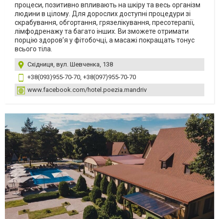
процеси, позитивно впливають на шкіру та весь організм
людини в цілому. Для дорослих доступні процедури зі
скрабування, обгортання, грязелікування, пресотерапії,
лімфодренажу та багато інших. Ви зможете отримати
порцію здоров’я у фітобочці, а масажі покращать тонус
всього тіла.
Східниця, вул. Шевченка, 138
+38(093)955-70-70, +38(097)955-70-70
www.facebook.com/hotel.poezia.mandriv