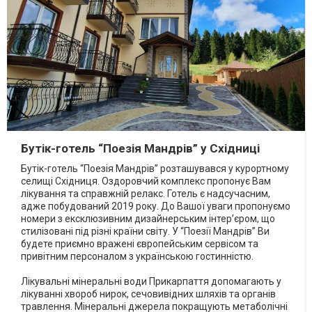
Бутік-готель “Поезія Мандрів” у Східниці
Бутік-готель “Поезія Мандрів” розташувався у курортному
селищі Східниця. Оздоровчий комплекс пропонує Вам
лікування та справжній релакс. Готель є надсучасним,
адже побудований 2019 року. До Вашої уваги пропонуємо
номери з ексклюзивним дизайнерським інтер’єром, що
стилізовані під різні країни світу. У “Поезії Мандрів” Ви
будете приємно вражені європейським сервісом та
привітним персоналом з українською гостинністю.
Лікувальні мінеральні води Прикарпаття допомагають у
лікуванні хвороб нирок, сечовивідних шляхів та органів
травлення. Мінеральні джерела покращують метаболічні