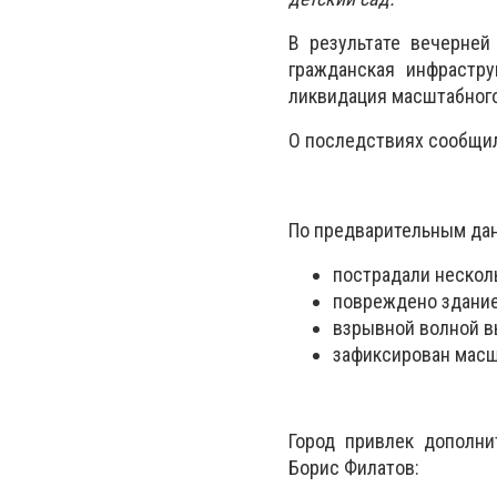
В результате вечерней
гражданская инфрастру
ликвидация масштабного
О последствиях сообщил
По предварительным да
пострадали нескол
повреждено здание
взрывной волной в
зафиксирован масш
Город привлек дополни
Борис Филатов: