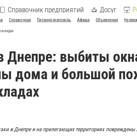
Справочник предприятий
Досуг
Р
да
Справочная
Питання-відповідь
Афиша
Объявления
Недви
-складах
 Днепре: выбиты окн
ы дома и большой по
кладах
атаки в Днепре и на прилегающих территориях повреждены