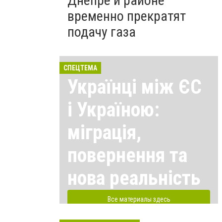
Днепре и районе
временно прекратят
подачу газа
СПЕЦТЕМА
Українці між ЄС
і Україною:
міграція,
повернення та
нова реальність
Все материалы здесь