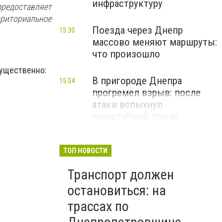
инфраструктуру
редоставляет
риториальное
Поезда через Днепр
15:30
массово меняют маршруты:
что произошло
мущественно:
В пригороде Днепра
15:04
прогремел взрыв: после
атаки вспыхнул
масштабный пожар
ТОП НОВОСТИ
Транспорт должен
остановиться: на
трассах по