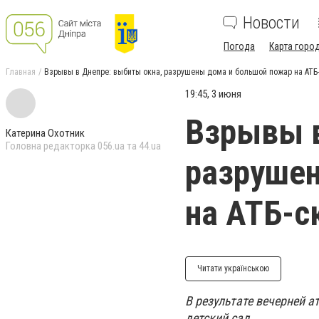
Новости
Погода
Карта горо
Главная
Взрывы в Днепре: выбиты окна, разрушены дома и большой пожар на АТБ
19:45, 3 июня
Взрывы в
Катерина Охотник
Головна редакторка 056.ua та 44.ua
разрушен
на АТБ-с
Читати українською
В результате вечерней 
детский сад.