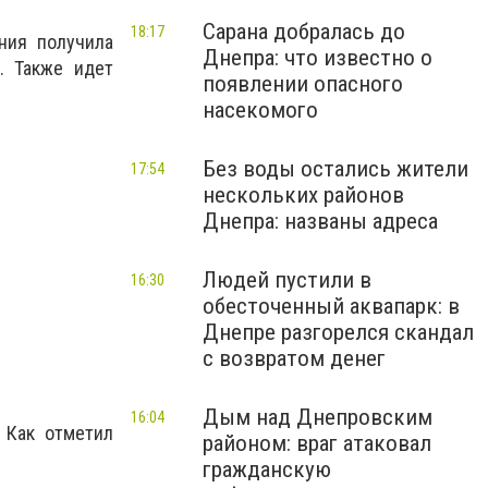
Сарана добралась до
18:17
ния получила
Днепра: что известно о
. Также идет
появлении опасного
насекомого
Без воды остались жители
17:54
нескольких районов
Днепра: названы адреса
Людей пустили в
16:30
обесточенный аквапарк: в
Днепре разгорелся скандал
с возвратом денег
Дым над Днепровским
16:04
 Как отметил
районом: враг атаковал
гражданскую