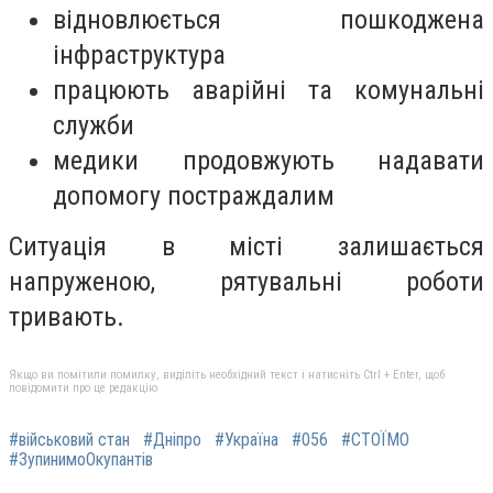
відновлюється пошкоджена
інфраструктура
працюють аварійні та комунальні
служби
медики продовжують надавати
допомогу постраждалим
Ситуація в місті залишається
напруженою, рятувальні роботи
тривають.
Якщо ви помітили помилку, виділіть необхідний текст і натисніть Ctrl + Enter, щоб
повідомити про це редакцію
#військовий стан
#Дніпро
#Україна
#056
#СТОЇМО
#ЗупинимоОкупантів