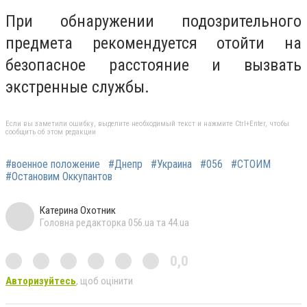
При обнаружении подозрительного
предмета рекомендуется отойти на
безопасное расстояние и вызвать
экстренные службы.
Если вы заметили ошибку, выделите необходимый текст и нажмите Ctrl+Enter, чтобы
сообщить об этом редакции
#военное положение
#Днепр
#Украина
#056
#СТОИМ
#Остановим Оккупантов
Катерина Охотник
Головна редакторка 056.ua та 44.ua
0,0
Авторизуйтесь
, щоб оцінити