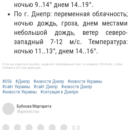
ночью 9..14° днем 14..19°.
️По г. Днепр: переменная облачность;
ночью дождь, гроза, днем местами
небольшой дождь, ветер северо-
западный 7-12 м/с. Температура:
ночью 11..13°, днем 14..16°.
Если вы заметили ошибку, выделите необходимый текст и нажмите Ctrl+Enter, чтобы
сообщить об этом редакции
#056
#Днепр
#новости Днепр
#новости Украины
#сайт Украины
#сайт Днепр
#новости Днепр
#новости Украины
#ситуация в Днепре
Бубнова Маргарита
Журналістка
0,0