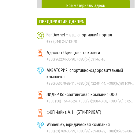
Все материалы здесь
ПРЕДПРИЯТИЯ ДНЕПРА
FanDay.net – ваш спортивний портал
+38 (044) 247-12-78
Адвокат Одинцова та колеги
+380(96)234-05-90, +380(67)631-63-16
АКВАТОРИЯ, спортивно-оздоровительный
комплекс
+380(66)070-92-11, +380(63)422-84-44, +380(67)811-39-49
ЛИДЕР Консалтинговая компания ООО
+380 (50) 154-46-24, +380(97)208-40-08, +380 (98) 572-24-00, +380 (56) 373-40-02
ФОП Чайка А. Н. (БТИ-ПРИВАТ)
WinnerLex, юридическая компания
+380(63)769-00-99, +380(99)769-00-99, +380(96)769-00-99, +380(56)769-00-99