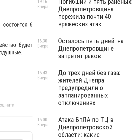
Погибший и пять раненых:
19:16
Вчера
Днепропетровщина
пережила почти 40
вражеских атак
 состоится 6
Осталось пять дней: на
16:30
ейство будет
Вчера
Днепропетровщине
нодушные.
запретят раков
До трех дней без газа:
15:43
Вчера
жителей Днепра
предупредили о
запланированных
отключениях
 оцінити
Атака БпЛА по ТЦ в
15:00
Вчера
Днепропетровской
области: какие