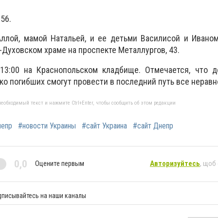
56.
ллой, мамой Натальей, и ее детьми Василисой и Иваном
то-Духовском храме на проспекте Металлургов, 43.
13:00 на Краснопольском кладбище. Отмечается, что д
ко погибших смогут провести в последний путь все нерав
еобходимый текст и нажмите Ctrl+Enter, чтобы сообщить об этом редакции
непр
#новости Украины
#сайт Украина
#сайт Днепр
0,0
Оцените первым
Авторизуйтесь
, щоб
дписывайтесь на наши каналы