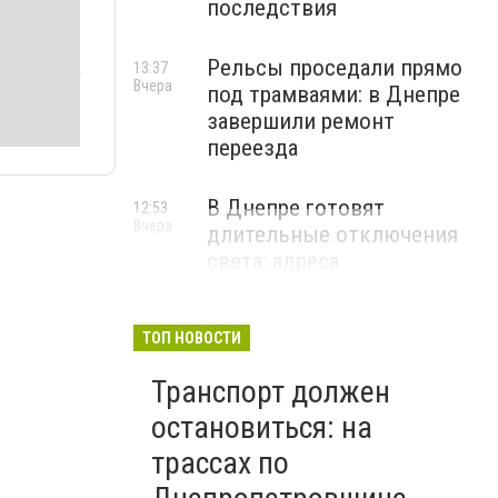
последствия
Рельсы проседали прямо
13:37
Вчера
под трамваями: в Днепре
завершили ремонт
переезда
В Днепре готовят
12:53
Вчера
длительные отключения
света: адреса
ТОП НОВОСТИ
Транспорт должен
остановиться: на
трассах по