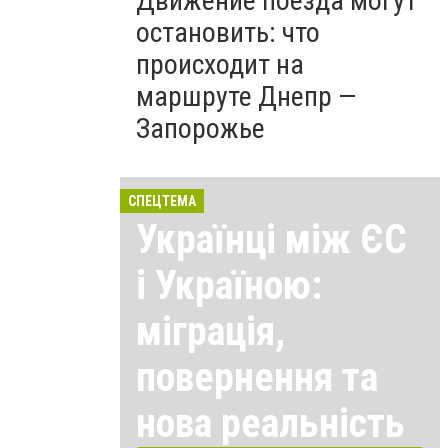
Движение поезда могут
остановить: что
происходит на
маршруте Днепр —
Запорожье
СПЕЦТЕМА
Українці між ЄС
і Україною:
міграція,
повернення та
нова реальність