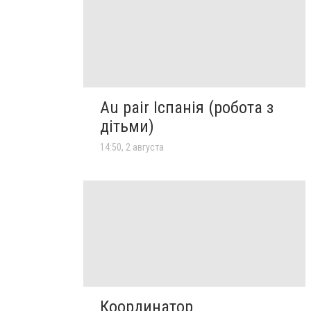
Au pair Іспанія (робота з
дітьми)
14:50, 2 августа
Координатор