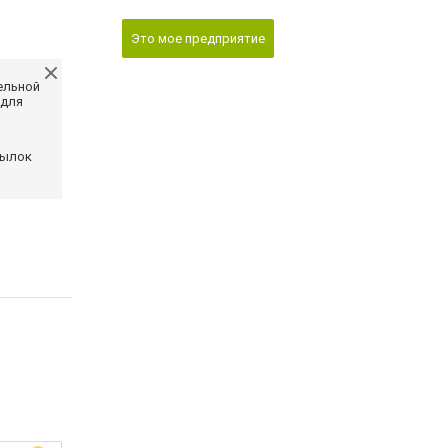
Это мое предприятие
ельной
 для
сылок