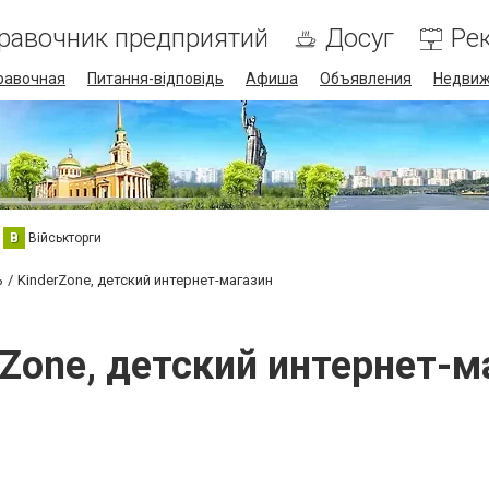
равочник предприятий
Досуг
Ре
равочная
Питання-відповідь
Афиша
Объявления
Недвиж
В
Військторги
ь
KinderZone, детский интернет-магазин
rZone, детский интернет-м