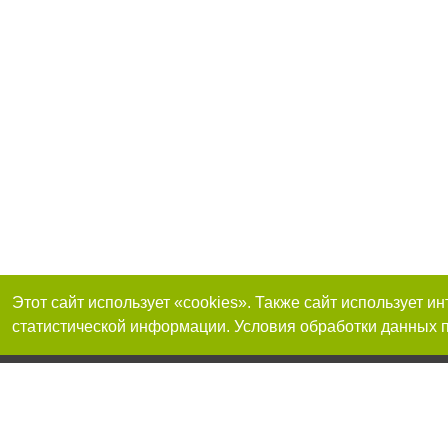
Этот сайт использует «cookies». Также сайт использует 
статистической информации. Условия обработки данных п
Реклама на сайте
Присоединяйтесь 
Работа в нашей компании
Франшиза "CitySites"
О нас
Контакты
+38 (050) 969-29-16