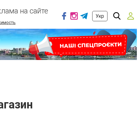
клама на сайте
Укр
имость
агазин