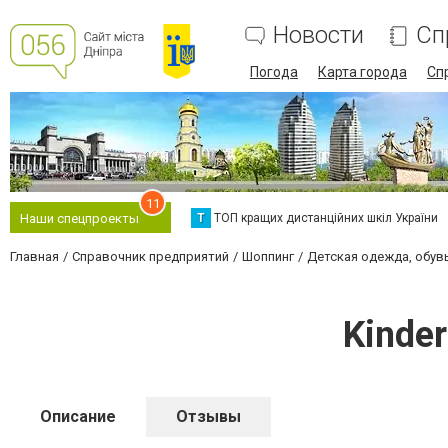
Новости
Сп
Погода
Карта города
Сп
11
Т
ТОП кращих дистанційних шкіл України
Наши спецпроекты
Главная
Справочник предприятий
Шоппинг
Детская одежда, обув
Kinde
Описание
Отзывы