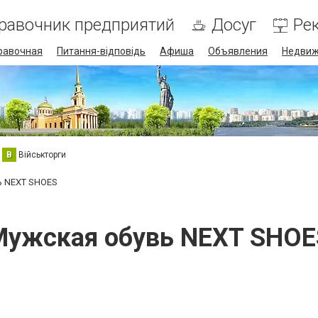
равочник предприятий
Досуг
Ре
равочная
Питання-відповідь
Афиша
Объявления
Недвиж
В
Військторги
ь NEXT SHOES
Мужская обувь NEXT SHOE