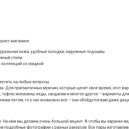
рнет-магазине:
атуральная кожа, удобные колодки, надежные подошвы.
евный стили.
коллекций со скидкой.
ветить на любые вопросы.
ах. Для прагматичных мужчин, которые ценят своё время, этот ва
, туфли, мокасины, кеды, сандалии и многое другое – варианты дл
тинки летом, то у нас возможно всё – они обойдутся вам даже деш
о. На нём мы делаем очень большой акцент. А чтобы вы заранее вид
м подробные фотографии с разных ракурсов. Все пары изготавлив