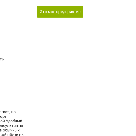
Это мое предприятие
ть
гкая, но
орт,
кой.Удобный
консультанты
 в обычных
ской обуви вы