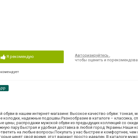
Авторизируйтесь
,
Я рекомендую
чтобы оценить и порекомендова
екомендует
App
обуви в нашем интернет-магазине: Высокое качество обуви: тонкая, мя
ые колодки, надежные подошвы.Разнообразие в каталоге – классика, сп
ые цены, распродажи мужской обуви из предыдущих коллекций со скид
ужную пару.Быстрая и удобная доставка в любой город Украины.Наши 
ответить на любые вопросы.Покупать у нас быстрее и комфортнее, чем
торые ценят своё время, этот вариант просто идеален. В каталоге муж