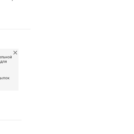
ельной
 для
сылок