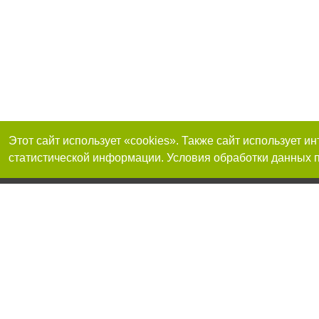
Этот сайт использует «cookies». Также сайт использует 
статистической информации. Условия обработки данных п
Реклама на сайте
Присоединяйтесь 
Работа в нашей компании
Франшиза "CitySites"
О нас
Контакты
+38 (050) 969-29-16
По вопросам рекламы: +38 (050) 969-29-16. E-mail:
Допускается цит
reklama@056.ua
размещения в тек
размещение прямо
абзаца в тексте 
E-mail редакции:
news@056.ua