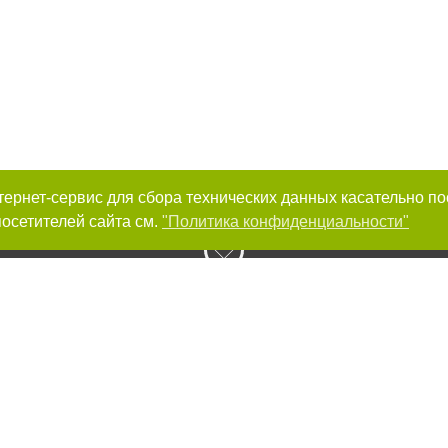
интернет-сервис для сбора технических данных касательно п
осетителей сайта см.
"Политика конфиденциальности"
к нам :
Авторы проекта
ирование материалов без получения предварительного согласия 056.ua при 
сте обязательной ссылки на 056.ua - Сайт города Днепра. Для интернет-изд
й, открытой для поисковых систем гиперссылки на цитируемые статьи не н
или в качестве источника. Нарушение исключительных прав преследуется по 