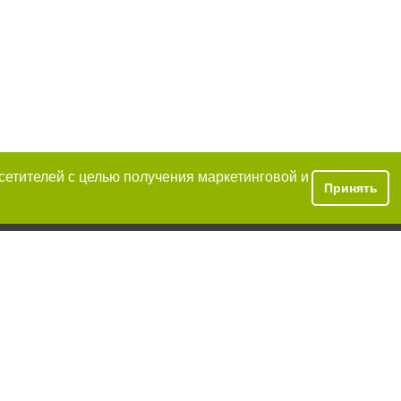
осетителей с целью получения маркетинговой и
Принять
условии
аний обязательно
иже второго
закону.