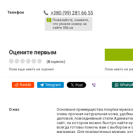
Телефон
+380 (99) 281 66 55
Пожалуйста, скажите,
что узнали номер на
сайте 056.ua
Оцените первым
(
0
оценок)
Пока никто не р
Пока еще никто не оценил
Reddit
Telegram
Viber
Whats
О нас
Основные преимущества покупки мужской 
очень прочная натуральная кожа, удобн
деловой, повседневный стили.Адекватн
сайт, на котором можно быстро найти н
всегда готовы помочь вам с выбором и 
магазинах. Для прагматичных мужчин, ко