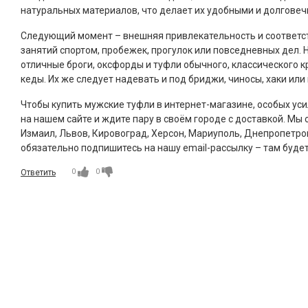
натуральных материалов, что делает их удобными и долгове
Следующий момент – внешняя привлекательность и соответств
занятий спортом, пробежек, прогулок или повседневных дел. Н
отличные броги, оксфорды и туфли обычного, классического 
кеды. Их же следует надевать и под бриджи, чиносы, хаки ил
Чтобы купить мужские туфли в интернет-магазине, особых ус
на нашем сайте и ждите пару в своём городе с доставкой. Мы 
Измаил, Львов, Кировоград, Херсон, Мариуполь, Днепропетров
обязательно подпишитесь на нашу email-рассылку – там буде
0
0
Ответить