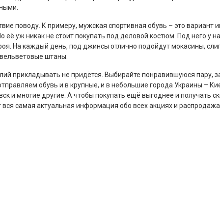
чными.
ие поводу. К примеру, мужская спортивная обувь – это вариант 
о её уж никак не стоит покупать под деловой костюм. Под него у на
кроя. На каждый день, под джинсы отлично подойдут мокасины, сли
и вельветовые штаны.
илий прикладывать не придётся. Выбирайте понравившуюся пару, 
отправляем обувь и в крупные, и в небольшие города Украины – Кие
ск и многие другие. А чтобы покупать ещё выгоднее и получать с
т вся самая актуальная информация обо всех акциях и распродажа