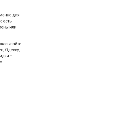
именно для
с есть
поны или
заказывайте
в, Одессу,
кидки –
х.