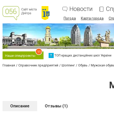
Новости
Сп
Погода
Карта города
Сп
11
Т
ТОП кращих дистанційних шкіл України
Наши спецпроекты
Главная
Справочник предприятий
Шоппинг
Обувь
Мужская обув
Описание
Отзывы (1)