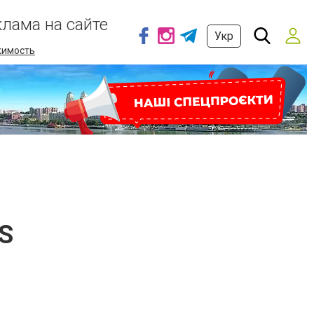
клама на сайте
Укр
имость
S