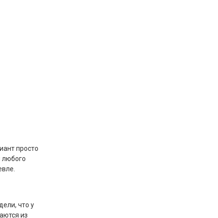
риант просто
я любого
евле.
ели, что у
аются из