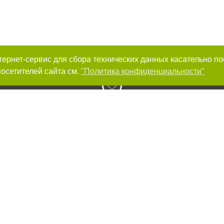
интернет-сервис для сбора технических данных касательно п
осетителей сайта см.
"Политика конфиденциальности"
к нам :
Авторы проекта
ирование материалов без получения предварительного согласия 056.ua при 
сте обязательной ссылки на 056.ua - Сайт города Днепра. Для интернет-изд
й, открытой для поисковых систем гиперссылки на цитируемые статьи не н
или в качестве источника. Нарушение исключительных прав преследуется по 
ками "Новости компаний", "Промо", "Партнерский материал", "Партнерский сп
вости", "Пресс-релиз", "PR", "Официально", "Политическая реклама" публикую
енциальности
Правила сайта
Правила классифайд
Редакционная политика