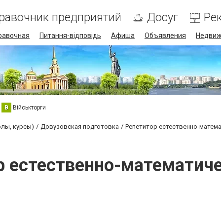
равочник предприятий
Досуг
Ре
равочная
Питання-відповідь
Афиша
Объявления
Недвиж
В
Військторги
олы, курсы)
Довузовская подготовка
Репетитор естественно-матема
р естественно-математиче