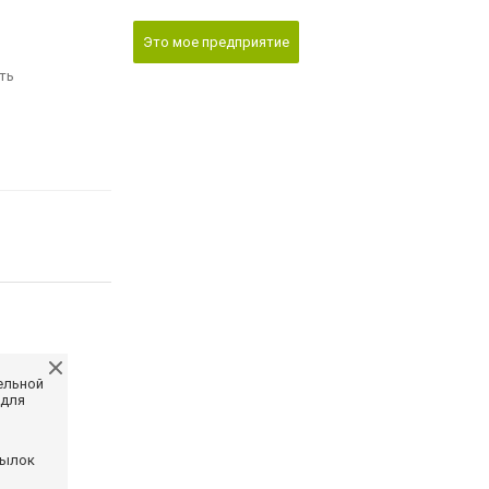
Это мое предприятие
ть
ельной
 для
сылок