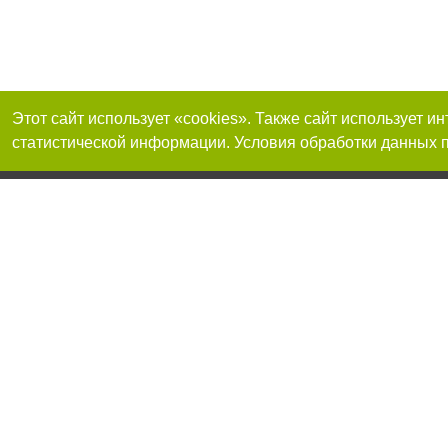
Этот сайт использует «cookies». Также сайт использует 
статистической информации. Условия обработки данных п
Реклама на сайте
Присоединяйтесь 
Работа в нашей компании
Франшиза "CitySites"
О нас
Контакты
+38 (050) 969-29-16
По вопросам рекламы: +38 (050) 969-29-16. E-mail:
Допускается цит
reklama@056.ua
размещения в тек
размещение прямо
абзаца в тексте 
E-mail редакции:
news@056.ua
Материалы с плаш
"Политические но
рекламы.
Политика конфид