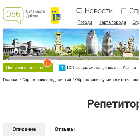
Новости
Сп
Погода
Карта города
Сп
11
Т
ТОП кращих дистанційних шкіл України
Наши спецпроекты
Главная
Справочник предприятий
Образование (университеты, шк
Репетито
Описание
Отзывы