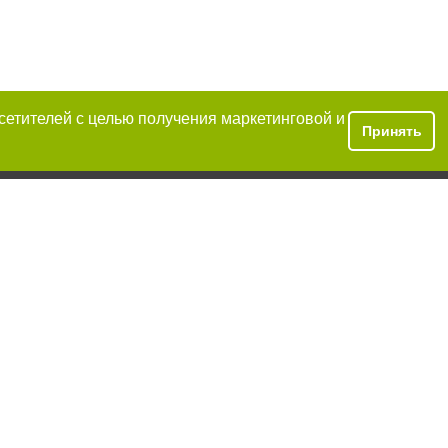
осетителей с целью получения маркетинговой и
Принять
условии
аний обязательно
иже второго
закону.
ецпроект",
тся на правах