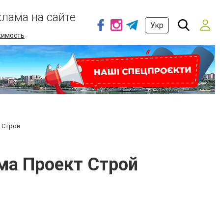
клама на сайте
Укр
имость
 Строй
ма Проект Строй