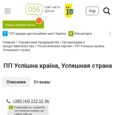
Укр
11
Наши спецпроекты
Т
ТОП кращих дистанційних шкіл України
В
Військторги
Главная
Справочник предприятий
Организации и
представительства
Политические партии
ПП Успішна країна,
Успешная страна
ПП Успішна країна, Успешная страна
Описание
Отзывы
+380 (44) 232 02 96
Пожалуйста, скажите,
что узнали номер на
сайте 056.ua