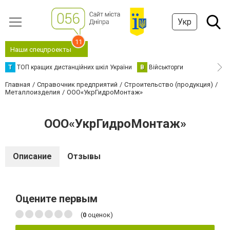
Укр
11
Наши спецпроекты
Т
ТОП кращих дистанційних шкіл України
В
Військторги
Главная
Справочник предприятий
Строительство (продукция)
Металлоизделия
ООО«УкрГидроМонтаж»
ООО«УкрГидроМонтаж»
Описание
Отзывы
Оцените первым
(
0
оценок)