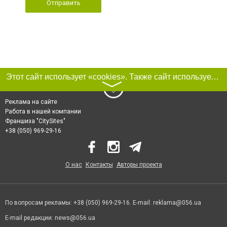
Отправить
Этот сайт использует «cookies». Также сайт использует интернет-сервис для сбора технических данных касательно посетителей с целью получения маркетинговой и статистической информации. Условия обработки данных посетителей сайта см.
〉
Реклама на сайте
Работа в нашей компании
Франшиза "CitySites"
+38 (050) 969-29-16
О нас
Контакты
Авторы проекта
По вопросам рекламы: +38 (050) 969-29-16. E-mail:
reklama@056.ua
E-mail редакции:
news@056.ua