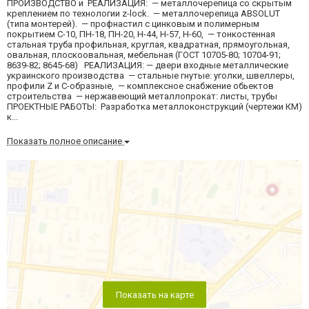
ПРОИЗВОДСТВО и РЕАЛИЗАЦИЯ: — металлочерепица со скрытым
креплением по технологии z-lock. — металлочерепица ABSOLUT
(типа монтерей). — профнастил с цинковым и полимерным
покрытием С-10, ПН-18, ПН-20, Н-44, Н-57, Н-60, — тонкостенная
стальная труба профильная, круглая, квадратная, прямоугольная,
овальная, плоскоовальная, мебельная (ГОСТ 10705-80; 10704-91;
8639-82; 8645-68) РЕАЛИЗАЦИЯ: — двери входные металлические
украинского производства — стальные гнутые: уголки, швеллеры,
профили Z и С-образные, — комплексное снабжение обьектов
строительства — нержавеющий металлопрокат: листы, трубы
ПРОЕКТНЫЕ РАБОТЫ: Разработка металлоконструкций (чертежи КМ)
к...
Показать полное описание
Показать на карте